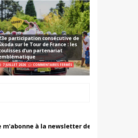
23e participation consécutive de
Škoda sur le Tour de France : les
coulisses d’un partenariat
emblématique
7 JUILLET 2026
COMMENTAIRES FERMÉS
e m'abonne à la newsletter de Sportsmarketi
in