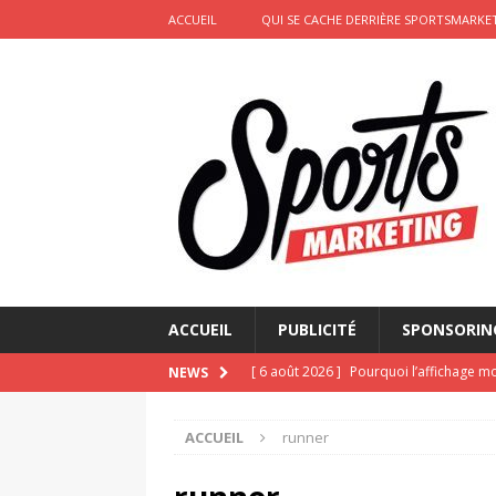
ACCUEIL
QUI SE CACHE DERRIÈRE SPORTSMARKET
ACCUEIL
PUBLICITÉ
SPONSORIN
[ 6 août 2026 ]
Pourquoi l’affichage m
NEWS
Marseille
ACTIVATION
ACCUEIL
runner
[ 4 août 2026 ]
Découvrez le maillot so
Saint-Paul-lès-Dax au profit des sape