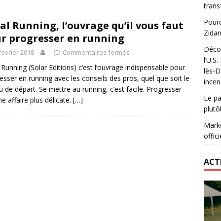
trans
nning : vendre une sensation plutôt qu’un chrono
ACTIVATION
Pourq
al Running, l’ouvrage qu’il vous faut
t 2026 : pourquoi le sponsor officiel a perdu la finale
ETATS-
Zidan
r progresser en running
Décou
février 2018
Commentaires fermés
l’U.S
didas : comment le RC Lens transforme un maillot en histoire
 Running (Solar Editions) c’est l’ouvrage indispensable pour
lès-D
esser en running avec les conseils des pros, quel que soit le
incen
u de départ. Se mettre au running, c’est facile. Progresser
Le pa
ne affaire plus délicate.
[…]
plutô
Marke
offici
ACT