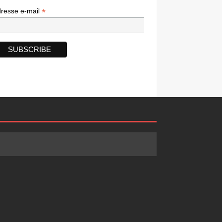
*
*
resse e-mail