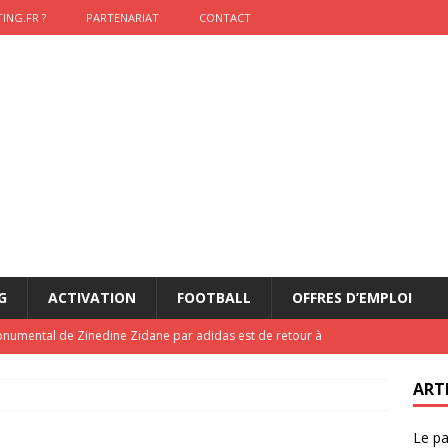
ING.FR ?
PARTENARIAT
CONTACT
G
ACTIVATION
FOOTBALL
OFFRES D’EMPLOI
onumental de Zinedine Zidane par adidas est de retour à
ART
lidaire lancé par Mizuno, l’U.S. Dax Rugby Landes et Intersport
Le pa
urs-pompiers face aux incendies dans les Landes
RUGBY