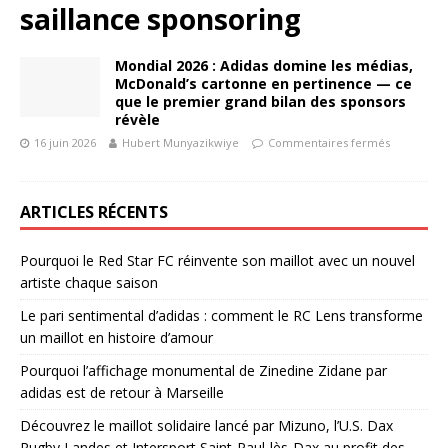
saillance sponsoring
Mondial 2026 : Adidas domine les médias,
McDonald’s cartonne en pertinence — ce
que le premier grand bilan des sponsors
révèle
16 juin 2026
Hubert Munyazikwiye
Commentaires fermés
ARTICLES RÉCENTS
Pourquoi le Red Star FC réinvente son maillot avec un nouvel
artiste chaque saison
Le pari sentimental d’adidas : comment le RC Lens transforme
un maillot en histoire d’amour
Pourquoi l’affichage monumental de Zinedine Zidane par
adidas est de retour à Marseille
Découvrez le maillot solidaire lancé par Mizuno, l’U.S. Dax
Rugby Landes et Intersport Saint-Paul-lès-Dax au profit des