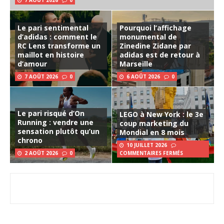
7 AOÛT 2026
0
Le pari sentimental
Pourquoi l’affichage
d’adidas : comment le
monumental de
RC Lens transforme un
Zinedine Zidane par
maillot en histoire
adidas est de retour à
d’amour
Marseille
7 AOÛT 2026
0
6 AOÛT 2026
0
Le pari risqué d’On
LEGO à New York : le 3e
Running : vendre une
coup marketing du
sensation plutôt qu’un
Mondial en 8 mois
chrono
10 JUILLET 2026
2 AOÛT 2026
0
COMMENTAIRES FERMÉS