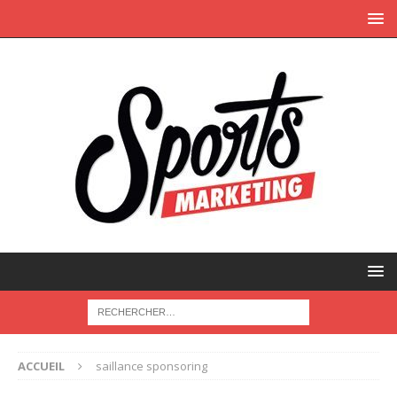
ACCUEIL
saillance sponsoring