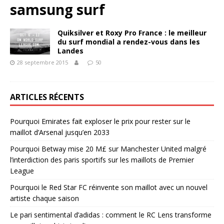
samsung surf
Quiksilver et Roxy Pro France : le meilleur
du surf mondial a rendez-vous dans les
Landes
28 septembre 2015
50
ARTICLES RÉCENTS
Pourquoi Emirates fait exploser le prix pour rester sur le
maillot d’Arsenal jusqu’en 2033
Pourquoi Betway mise 20 M£ sur Manchester United malgré
l’interdiction des paris sportifs sur les maillots de Premier
League
Pourquoi le Red Star FC réinvente son maillot avec un nouvel
artiste chaque saison
Le pari sentimental d’adidas : comment le RC Lens transforme