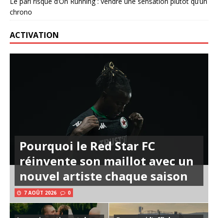
Le pari risqué d’On Running : vendre une sensation plutôt qu’un
chrono
ACTIVATION
Pourquoi le Red Star FC
réinvente son maillot avec un
nouvel artiste chaque saison
7 AOÛT 2026
0