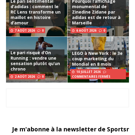
Le pari sentimental
Pourquoi l’affichage
d’adidas : comment le
monumental de
RC Lens transforme un
Zinedine Zidane par
maillot en histoire
adidas est de retour à
d’amour
Marseille
7 AOÛT 2026
0
6 AOÛT 2026
0
Le pari risqué d’On
LEGO à New York : le 3e
Running : vendre une
coup marketing du
sensation plutôt qu’un
Mondial en 8 mois
chrono
10 JUILLET 2026
2 AOÛT 2026
0
COMMENTAIRES FERMÉS
Je m'abonne à la newsletter de Sportsma