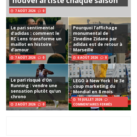
nouvel artiste chaque saison
7 AOÛT 2026
0
Le pari sentimental
Pourquoi l’affichage
d’adidas : comment le
monumental de
RC Lens transforme un
Zinedine Zidane par
maillot en histoire
adidas est de retour à
d’amour
Marseille
7 AOÛT 2026
0
6 AOÛT 2026
0
Le pari risqué d’On
LEGO à New York : le 3e
Running : vendre une
coup marketing du
sensation plutôt qu’un
Mondial en 8 mois
chrono
10 JUILLET 2026
2 AOÛT 2026
0
COMMENTAIRES FERMÉS