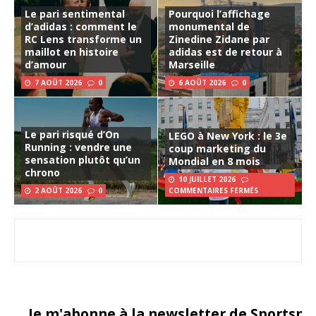
Le pari sentimental
Pourquoi l’affichage
d’adidas : comment le
monumental de
RC Lens transforme un
Zinedine Zidane par
maillot en histoire
adidas est de retour à
d’amour
Marseille
7 AOÛT 2026
0
6 AOÛT 2026
0
Le pari risqué d’On
LEGO à New York : le 3e
Running : vendre une
coup marketing du
sensation plutôt qu’un
Mondial en 8 mois
chrono
10 JUILLET 2026
2 AOÛT 2026
0
COMMENTAIRES FERMÉS
Je m'abonne à la newsletter de Sportsma