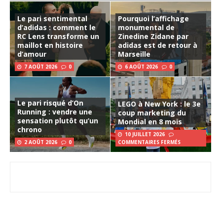
Le pari sentimental
Pourquoi l’affichage
d’adidas : comment le
monumental de
RC Lens transforme un
Zinedine Zidane par
maillot en histoire
adidas est de retour à
d’amour
Marseille
7 AOÛT 2026
0
6 AOÛT 2026
0
Le pari risqué d’On
LEGO à New York : le 3e
Running : vendre une
coup marketing du
sensation plutôt qu’un
Mondial en 8 mois
chrono
10 JUILLET 2026
2 AOÛT 2026
0
COMMENTAIRES FERMÉS