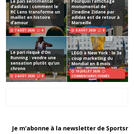
Le pari sentimental
Pourquoi l’affichage
d’adidas : comment le
monumental de
RC Lens transforme un
Zinedine Zidane par
maillot en histoire
adidas est de retour à
d’amour
Marseille
7 AOÛT 2026
0
6 AOÛT 2026
0
Le pari risqué d’On
LEGO à New York : le 3e
Running : vendre une
coup marketing du
sensation plutôt qu’un
Mondial en 8 mois
chrono
10 JUILLET 2026
2 AOÛT 2026
0
COMMENTAIRES FERMÉS
Je m'abonne à la newsletter de Sportsma