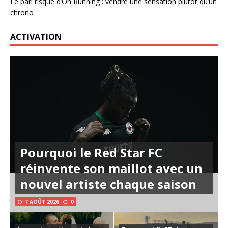
Le pari risqué d’On Running : vendre une sensation plutôt qu’un
chrono
ACTIVATION
Pourquoi le Red Star FC
réinvente son maillot avec un
nouvel artiste chaque saison
7 AOÛT 2026
0