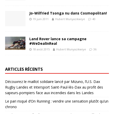
Jo-Wilfried Tsonga nu dans Cosmopolitan!
19 juin 2011
Hubert Munyazikwiye
40
Land Rover lance sa campagne
#WeDealInReal
18 août 2015
Hubert Munyazikwiye
36
ARTICLES RÉCENTS
Découvrez le maillot solidaire lancé par Mizuno, l’U.S. Dax
Rugby Landes et Intersport Saint-Paul-lès-Dax au profit des
sapeurs-pompiers face aux incendies dans les Landes
Le pari risqué d’On Running : vendre une sensation plutôt qu’un
chrono