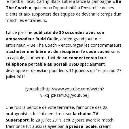
le football local, Carling Black Label a lancé la campagne
« Be
The Coach »
, qui donna l’opportunité à l’ensemble de ses
clients et aux supporters des équipes de devenir le temps d’un
match les entraineurs.
Lancé par une
publicité de 30 secondes avec son
ambassadeur Rudd Gullit
, ancien grand joueur et
entraineur, « Be The Coach » encouragea les consommateurs
à
acheter une bière et de récupérer le code caché
sous
la capsule, leur permettant de
se connecter via leur
téléphone portable au portail USSD
spécialement
développé et de
voter
pour leurs 11 joueurs du 1er juin au 27
juillet 2011.
[youtube]http://www.youtube.com/watch?
v=kq_jzRzaYDQ[/youtube]
Une fois la période de vote terminée, l’annonce des 22
protagonistes fut faite en direct sur
la chaine TV
SuperSport
, le 28 juillet 2011, soit 2 jours avant le match.
L’annonce fut aussi relayée par la
presse locale
, créant