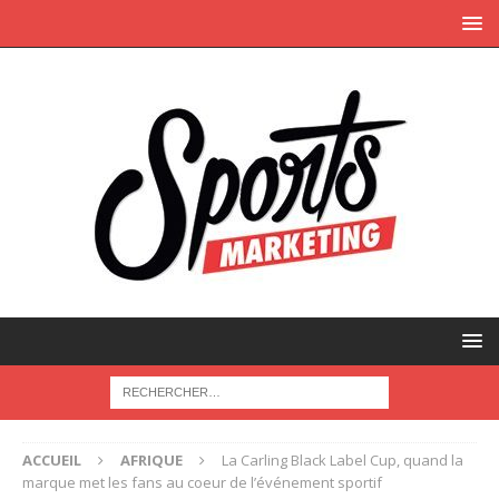
ACCUEIL
AFRIQUE
La Carling Black Label Cup, quand la
marque met les fans au coeur de l’événement sportif