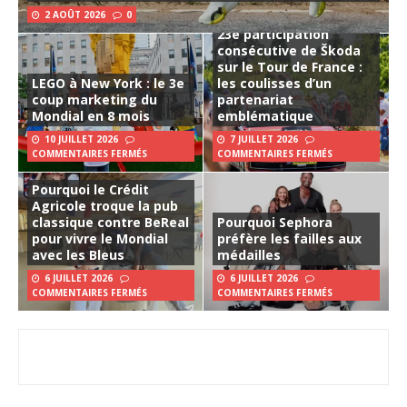
2 AOÛT 2026
0
23e participation
consécutive de Škoda
sur le Tour de France :
LEGO à New York : le 3e
les coulisses d’un
coup marketing du
partenariat
Mondial en 8 mois
emblématique
10 JUILLET 2026
7 JUILLET 2026
COMMENTAIRES FERMÉS
COMMENTAIRES FERMÉS
Pourquoi le Crédit
Agricole troque la pub
classique contre BeReal
Pourquoi Sephora
pour vivre le Mondial
préfère les failles aux
avec les Bleus
médailles
6 JUILLET 2026
6 JUILLET 2026
COMMENTAIRES FERMÉS
COMMENTAIRES FERMÉS