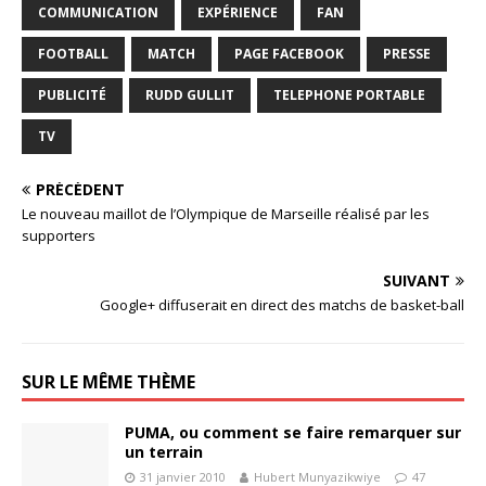
COMMUNICATION
EXPÉRIENCE
FAN
FOOTBALL
MATCH
PAGE FACEBOOK
PRESSE
PUBLICITÉ
RUDD GULLIT
TELEPHONE PORTABLE
TV
PRÉCÉDENT
Le nouveau maillot de l’Olympique de Marseille réalisé par les
supporters
SUIVANT
Google+ diffuserait en direct des matchs de basket-ball
SUR LE MÊME THÈME
PUMA, ou comment se faire remarquer sur
un terrain
31 janvier 2010
Hubert Munyazikwiye
47