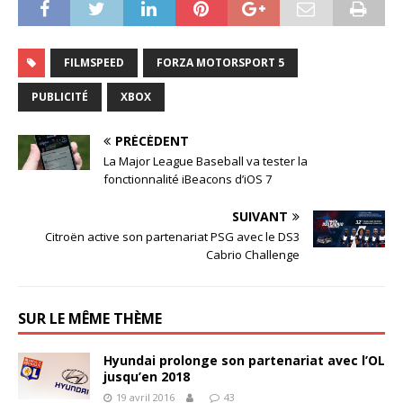
FILMSPEED
FORZA MOTORSPORT 5
PUBLICITÉ
XBOX
PRÉCÉDENT
La Major League Baseball va tester la
fonctionnalité iBeacons d’iOS 7
SUIVANT
Citroën active son partenariat PSG avec le DS3
Cabrio Challenge
SUR LE MÊME THÈME
Hyundai prolonge son partenariat avec l’OL
jusqu’en 2018
19 avril 2016
43