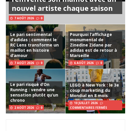
nouvel artiste chaque saison
7 AOÛT 2026
0
Le pari sentimental
Pourquoi l’affichage
d’adidas : comment le
monumental de
RC Lens transforme un
Zinedine Zidane par
maillot en histoire
adidas est de retour à
d’amour
Marseille
7 AOÛT 2026
0
6 AOÛT 2026
0
Le pari risqué d’On
LEGO à New York : le 3e
Running : vendre une
coup marketing du
sensation plutôt qu’un
Mondial en 8 mois
chrono
10 JUILLET 2026
2 AOÛT 2026
0
COMMENTAIRES FERMÉS