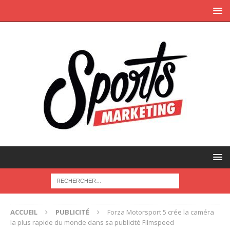
ACCUEIL
PUBLICITÉ
Forza Motorsport 5 crée la caméra
la plus rapide du monde dans sa publicité Filmspeed