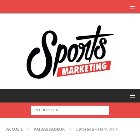
ACCUEIL
AMBASSADEUR
Gatorade – Hard Work