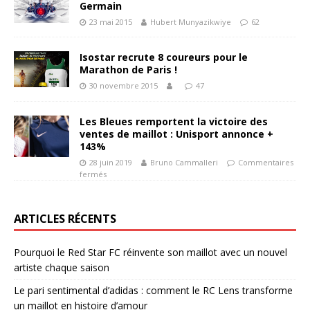
Germain
23 mai 2015
Hubert Munyazikwiye
62
Isostar recrute 8 coureurs pour le
Marathon de Paris !
30 novembre 2015
47
Les Bleues remportent la victoire des
ventes de maillot : Unisport annonce +
143%
28 juin 2019
Bruno Cammalleri
Commentaires
fermés
ARTICLES RÉCENTS
Pourquoi le Red Star FC réinvente son maillot avec un nouvel
artiste chaque saison
Le pari sentimental d’adidas : comment le RC Lens transforme
un maillot en histoire d’amour