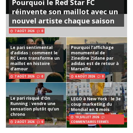
Pourquoi le Red Star FC
réinvente son maillot avec un
nouvel artiste chaque saison
7 AOÛT 2026
0
Le pari sentimental
Pourquoi l’affichage
d’adidas : comment le
monumental de
RC Lens transforme un
Zinedine Zidane par
maillot en histoire
adidas est de retour à
d’amour
Marseille
7 AOÛT 2026
0
6 AOÛT 2026
0
Le pari risqué d’On
LEGO à New York : le 3e
Running : vendre une
coup marketing du
sensation plutôt qu’un
Mondial en 8 mois
chrono
10 JUILLET 2026
2 AOÛT 2026
0
COMMENTAIRES FERMÉS