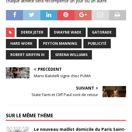
chaque athlète sera récompensé un jour ou un autre.
DEREK JETER
DWAYNE WADE
GATORADE
HARD WORK
PEYTON MANNING
PUBLICITÉ
ROBERT GRIFFIN III
SERENA WILLIAMS
PRÉCÉDENT
Mario Balotelli signe chez PUMA
SUIVANT
State Farm et Cliff Paul sont de retour
SUR LE MÊME THÈME
Le nouveau maillot domicile du Paris Saint-