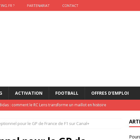
ING.FR ?
PARTENARIAT
CONTACT
G
ACTIVATION
FOOTBALL
OFFRES D’EMPLOI
didas : comment le RC Lens transforme un maillot en histoire
ART
eptionnel pour le GP de France de F1 sur Canal+
onumental de Zinedine Zidane par adidas est de retour à
Pourq