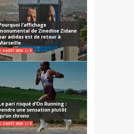
Pourquoi l’affichage
monumental de Zinedine Zidane
par adidas est de retour à
Marseille
6 AOÛT 2026
0
Le pari risqué d’On Running :
vendre une sensation plutôt
qu’un chrono
2 AOÛT 2026
0