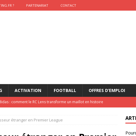
ING.FR ?
PARTENARIAT
CONTACT
G
ACTIVATION
FOOTBALL
OFFRES D’EMPLOI
didas : comment le RC Lens transforme un maillot en histoire
ART
isseur étranger en Premier League
onumental de Zinedine Zidane par adidas est de retour à
Pourq