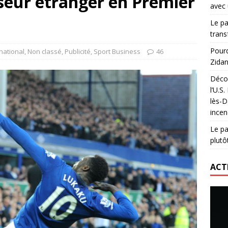
seur étranger en Premier
avec 
lidaire lancé par Mizuno, l’U.S. Dax Rugby Landes et Intersport
Le pa
urs-pompiers face aux incendies dans les Landes
RUGBY
trans
nning : vendre une sensation plutôt qu’un chrono
ACTIVATION
Pourq
national
,
Non classé
,
Publicité
,
Sport Business
46
Zidan
 réinvente son maillot avec un nouvel artiste chaque saison
Décou
l’U.S
lès-D
incen
Le pa
plutô
ACT