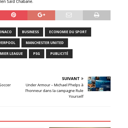
rien Saïd Chabane.
ONACO
BUSINESS
ECONOMIE DU SPORT
IVERPOOL
MANCHESTER UNITED
MIER LEAGUE
PSG
PUBLICITÉ
SUIVANT
Soccer
Under Armour – Michael Phelps à
l’honneur dans la campagne Rule
Yourself