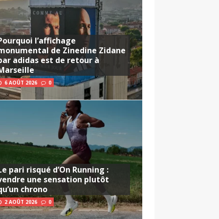
Pourquoi l’affichage
monumental de Zinedine Zidane
par adidas est de retour à
Marseille
6 AOÛT 2026
0
Le pari risqué d’On Running :
vendre une sensation plutôt
qu’un chrono
2 AOÛT 2026
0