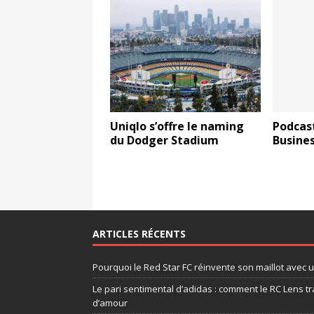
Uniqlo s’offre le naming
Podcast
du Dodger Stadium
Busines
ARTICLES RÉCENTS
Pourquoi le Red Star FC réinvente son maillot avec 
Le pari sentimental d’adidas : comment le RC Lens tr
d’amour