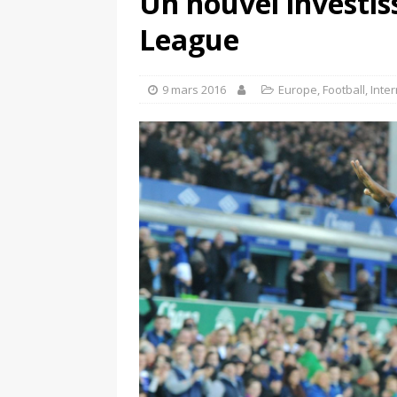
Un nouvel investis
[ 4 août 2026 ]
Découvrez le maillot so
League
Saint-Paul-lès-Dax au profit des sape
[ 2 août 2026 ]
Le pari risqué d’On Ru
9 mars 2016
Europe
,
Football
,
Inter
[ 7 août 2026 ]
Pourquoi le Red Star FC
ACTIVATION