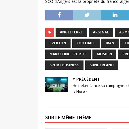
SCO d’Angers est la propriété du franco-algé
ANGLETERRE
ARSENAL
AS M
EVERTON
FOOTBALL
IRAN
L
MARKETING SPORTIF
MOSHIRI
PRE
SPORT BUSINESS
SUNDERLAND
PRÉCÉDENT
Heineken lance sa campagne « 
Is Here »
SUR LE MÊME THÈME