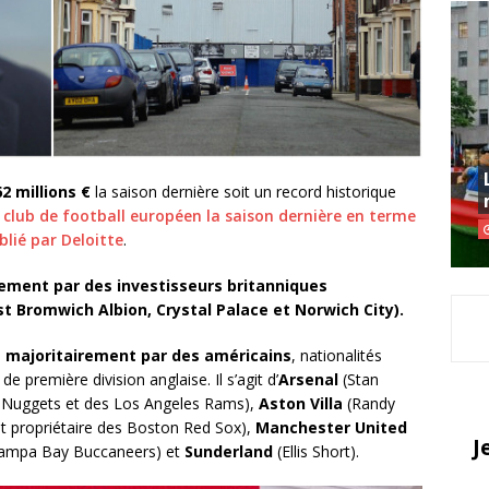
62 millions €
la saison dernière soit un record historique
club de football européen la saison dernière en terme
lié par Deloitte
.
rement par des investisseurs britanniques
 Bromwich Albion, Crystal Palace et Norwich City).
 majoritairement par des américains
, nationalités
e première division anglaise. Il s’agit d’
Arsenal
(Stan
r Nuggets et des Los Angeles Rams),
Aston Villa
(Randy
t propriétaire des Boston Red Sox),
Manchester United
J
 Tampa Bay Buccaneers) et
Sunderland
(Ellis Short).