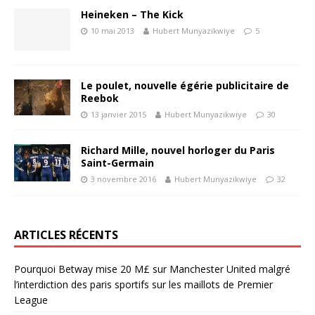
Heineken – The Kick
10 mai 2013
Hubert Munyazikwiye
5
Le poulet, nouvelle égérie publicitaire de
Reebok
13 janvier 2015
Hubert Munyazikwiye
30
Richard Mille, nouvel horloger du Paris
Saint-Germain
3 novembre 2016
Hubert Munyazikwiye
32
ARTICLES RÉCENTS
Pourquoi Betway mise 20 M£ sur Manchester United malgré
l’interdiction des paris sportifs sur les maillots de Premier
League