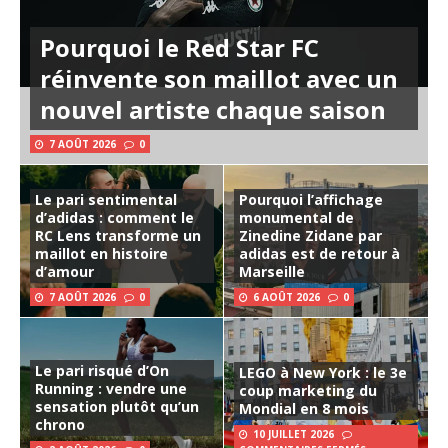
Pourquoi le Red Star FC
réinvente son maillot avec un
nouvel artiste chaque saison
7 AOÛT 2026
0
Le pari sentimental
Pourquoi l’affichage
d’adidas : comment le
monumental de
RC Lens transforme un
Zinedine Zidane par
maillot en histoire
adidas est de retour à
d’amour
Marseille
7 AOÛT 2026
0
6 AOÛT 2026
0
Le pari risqué d’On
LEGO à New York : le 3e
Running : vendre une
coup marketing du
sensation plutôt qu’un
Mondial en 8 mois
chrono
10 JUILLET 2026