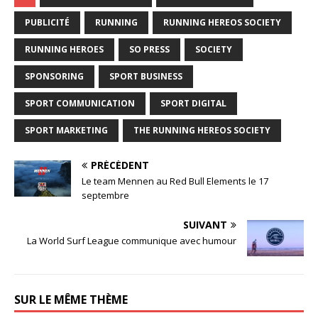
PUBLICITÉ
RUNNING
RUNNING HEREOS SOCIETY
RUNNING HEROES
SO PRESS
SOCIETY
SPONSORING
SPORT BUSINESS
SPORT COMMUNICATION
SPORT DIGITAL
SPORT MARKETING
THE RUNNING HEREOS SOCIETY
PRÉCÉDENT
Le team Mennen au Red Bull Elements le 17
septembre
SUIVANT
La World Surf League communique avec humour
SUR LE MÊME THÈME