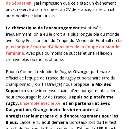
de Sébastien
, j’ai l’impression que cela était un événement
privé, réservé à la marque et au XV de France, sur le circuit
automobile de Marcoussis.
La thématique de l’encouragement
est utilisée
fréquemment, on a eu le droit à la plus longue ola du monde
avec Sony Ericsson lors du Coupe du Monde de Football ou
la
plus longue écharpe d’Allianz lors de la Coupe du Monde
féminine
. Avec plus ou moins de succès et une réflexion
créative plus ou moins aboutie.
Pour la Coupe du Monde de Rugby,
Orange
, partenaire
officiel de l’équipe de France de rugby et partenaire titre du
championnat (Top 14 Orange) nous propose
le Mix des
Supporters
, une immense chaîne d’encouragements vidéo
pour encourager le XV de France.
Depuis sa plateforme
rugby,
Ensemble avec le XV
, et en partenariat avec
Dailymotion, Orange invite les internautes à
enregistrer leur propre clip d’encouragement pour les
Bleus.
Lancé le 13 août dernier à Bordeaux lors du 1er test
match de l’équipe de France et durant l’étape du FFR Beach