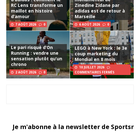
RC Lens transforme un
Zinedine Zidane par
maillot en histoire
adidas est de retour à
d’amour
Marseille
7 AOÛT 2026
0
6 AOÛT 2026
0
Le pari risqué d’On
LEGO à New York : le 3e
Running : vendre une
coup marketing du
sensation plutôt qu’un
Mondial en 8 mois
chrono
10 JUILLET 2026
2 AOÛT 2026
0
COMMENTAIRES FERMÉS
Je m'abonne à la newsletter de Sportsma