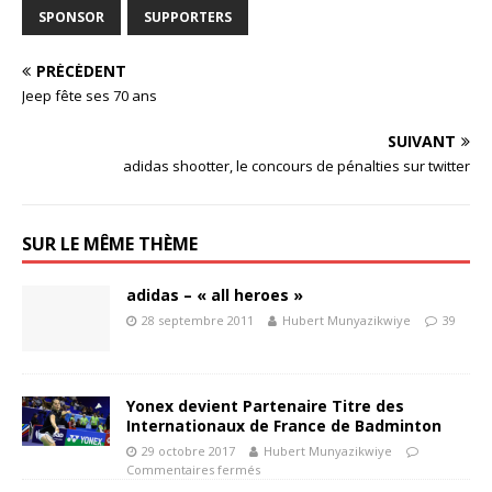
SPONSOR
SUPPORTERS
PRÉCÉDENT
Jeep fête ses 70 ans
SUIVANT
adidas shootter, le concours de pénalties sur twitter
SUR LE MÊME THÈME
adidas – « all heroes »
28 septembre 2011
Hubert Munyazikwiye
39
Yonex devient Partenaire Titre des
Internationaux de France de Badminton
29 octobre 2017
Hubert Munyazikwiye
Commentaires fermés