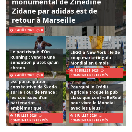
monumental de Zinedine
Zidane par adidas est de
retour à Marseille
6 AOÛT 2026
0
Le pari risqué d’On
LEGO à New York : le 3e
Running : vendre une
coup marketing du
sensation plutôt qu’un
Mondial en 8 mois
chrono
10 JUILLET 2026
2 AOÛT 2026
0
COMMENTAIRES FERMÉS
23e participation
consécutive de Škoda
Pourquoi le Crédit
sur le Tour de France :
Agricole troque la pub
les coulisses d’un
classique contre BeReal
partenariat
pour vivre le Mondial
emblématique
avec les Bleus
7 JUILLET 2026
6 JUILLET 2026
COMMENTAIRES FERMÉS
COMMENTAIRES FERMÉS