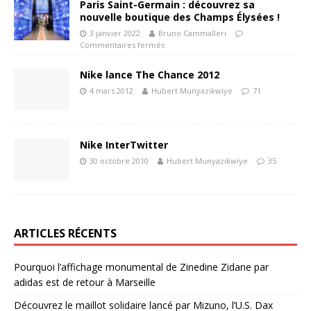
Paris Saint-Germain : découvrez sa
nouvelle boutique des Champs Élysées !
3 janvier 2022
Bruno Cammalleri
Commentaires fermés
Nike lance The Chance 2012
4 mars 2012
Hubert Munyazikwiye
71
Nike InterTwitter
30 octobre 2010
Hubert Munyazikwiye
35
ARTICLES RÉCENTS
Pourquoi l’affichage monumental de Zinedine Zidane par
adidas est de retour à Marseille
Découvrez le maillot solidaire lancé par Mizuno, l’U.S. Dax