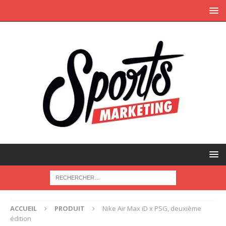
ACCUEIL
PRODUIT
Nike Air Max iD x PSG, deuxième
édition