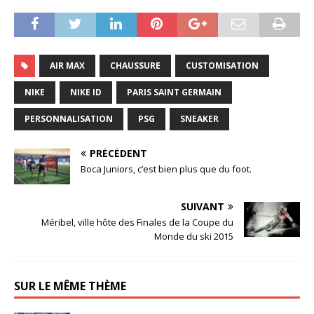
AIR MAX
CHAUSSURE
CUSTOMISATION
NIKE
NIKE ID
PARIS SAINT GERMAIN
PERSONNALISATION
PSG
SNEAKER
PRÉCÉDENT
Boca Juniors, c’est bien plus que du foot.
SUIVANT
Méribel, ville hôte des Finales de la Coupe du
Monde du ski 2015
SUR LE MÊME THÈME