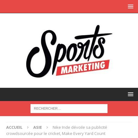
ACCUEIL
ASIE
Nike Inde dévoile sa publicité
crowdsourcée pour le cricket, Make Every Yard Count