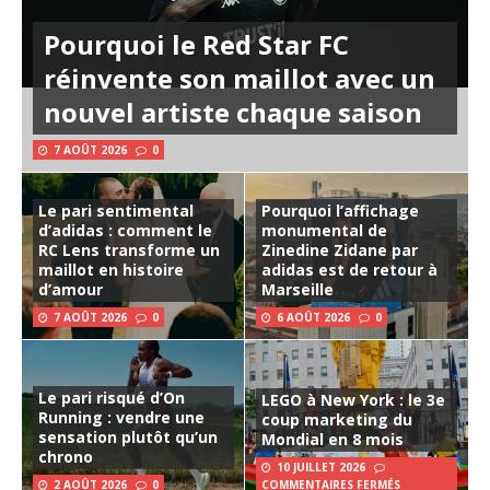
Pourquoi le Red Star FC
réinvente son maillot avec un
nouvel artiste chaque saison
7 AOÛT 2026
0
Le pari sentimental
Pourquoi l’affichage
d’adidas : comment le
monumental de
RC Lens transforme un
Zinedine Zidane par
maillot en histoire
adidas est de retour à
d’amour
Marseille
7 AOÛT 2026
0
6 AOÛT 2026
0
Le pari risqué d’On
LEGO à New York : le 3e
Running : vendre une
coup marketing du
sensation plutôt qu’un
Mondial en 8 mois
chrono
10 JUILLET 2026
2 AOÛT 2026
0
COMMENTAIRES FERMÉS