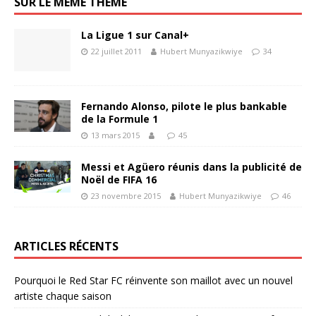
SUR LE MÊME THÈME
La Ligue 1 sur Canal+
22 juillet 2011
Hubert Munyazikwiye
34
Fernando Alonso, pilote le plus bankable
de la Formule 1
13 mars 2015
45
Messi et Agüero réunis dans la publicité de
Noël de FIFA 16
23 novembre 2015
Hubert Munyazikwiye
46
ARTICLES RÉCENTS
Pourquoi le Red Star FC réinvente son maillot avec un nouvel
artiste chaque saison