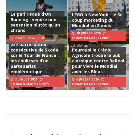
Le pari risqué d’On
LEGO à New York : le 3e
Running : vendre une
coup marketing du
sensation plutôt qu’un
Mondial en 8 mois
chrono
10 JUILLET 2026
2 AOÛT 2026
0
COMMENTAIRES FERMÉS
23e participation
consécutive de Škoda
Pourquoi le Crédit
sur le Tour de France :
Agricole troque la pub
les coulisses d’un
classique contre BeReal
partenariat
pour vivre le Mondial
emblématique
avec les Bleus
7 JUILLET 2026
6 JUILLET 2026
COMMENTAIRES FERMÉS
COMMENTAIRES FERMÉS