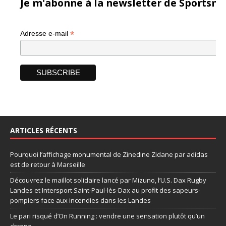
Je m'abonne à la newsletter de Sportsma
*
Adresse e-mail
ARTICLES RÉCENTS
Pourquoi l’affichage monumental de Zinedine Zidane par adidas
est de retour à Marseille
Découvrez le maillot solidaire lancé par Mizuno, l’U.S. Dax Rugby
Landes et Intersport Saint-Paul-lès-Dax au profit des sapeurs-
pompiers face aux incendies dans les Landes
Le pari risqué d’On Running : vendre une sensation plutôt qu’un
chrono