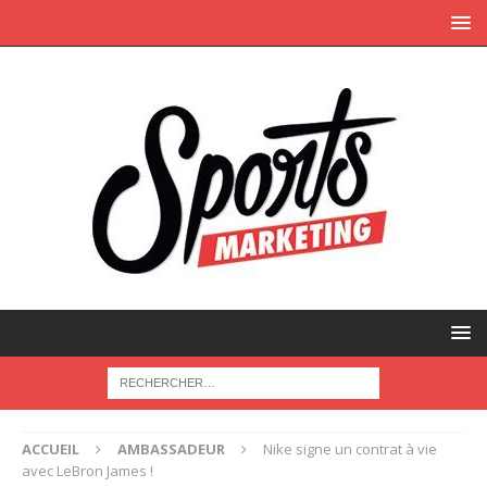
ACCUEIL
AMBASSADEUR
Nike signe un contrat à vie
avec LeBron James !