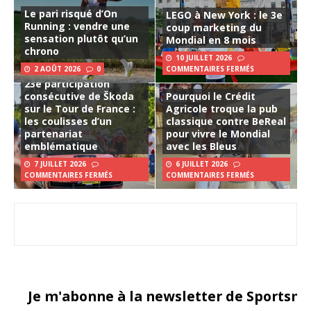
Le pari risqué d’On
LEGO à New York : le 3e
Running : vendre une
coup marketing du
sensation plutôt qu’un
Mondial en 8 mois
chrono
10 JUILLET 2026
2 AOÛT 2026
0
COMMENTAIRES FERMÉS
23e participation
consécutive de Škoda
Pourquoi le Crédit
sur le Tour de France :
Agricole troque la pub
les coulisses d’un
classique contre BeReal
partenariat
pour vivre le Mondial
emblématique
avec les Bleus
7 JUILLET 2026
6 JUILLET 2026
COMMENTAIRES FERMÉS
COMMENTAIRES FERMÉS
Je m'abonne à la newsletter de Sportsma