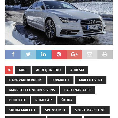
AUDI
AUDI QUATTRO
AUDI SKI
DARK VADOR RUGBY
FORMULE 1
MAILLOT VERT
MARRIOTT LONDON SEVENS
PARTENARIAT FÉ
PUBLICITÉ
RUGBY À 7
ŠKODA
SKODA MAILLOT
SPONSOR F1
SPORT MARKETING