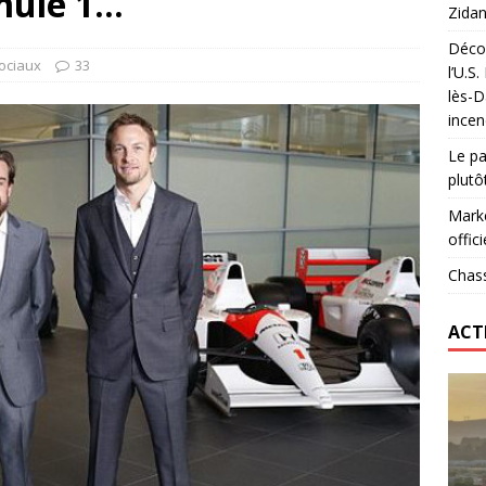
mule 1…
Zidan
Décou
das : qui gagne vraiment
FOOTBALL
ociaux
33
l’U.S
lès-D
onumental de Zinedine Zidane par adidas est de retour à
incen
Le pa
plutô
Marke
offici
Chass
ACT