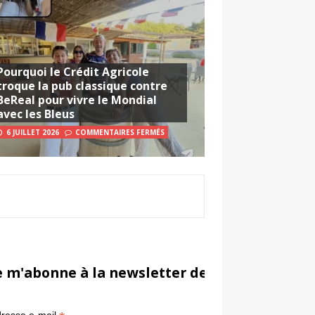
Pourquoi le Crédit Agricole
troque la pub classique contre
BeReal pour vivre le Mondial
avec les Bleus
6 JUILLET 2026
COMMENTAIRES FERMÉS
e m'abonne à la newsletter de Sportsmarketi
*
in
resse e-mail