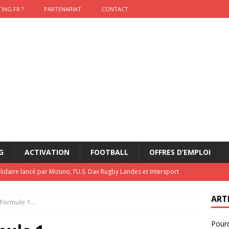
ING.FR ?
PARTENARIAT
CONTACT
G
ACTIVATION
FOOTBALL
OFFRES D’EMPLOI
lidaire lancé par Mizuno, l’U.S. Dax Rugby Landes et Intersport
urs-pompiers face aux incendies dans les Landes
RUGBY
ART
 Formule 1…
nning : vendre une sensation plutôt qu’un chrono
ACTIVATION
Pourq
t 2026 : pourquoi le sponsor officiel a perdu la finale
ETATS-