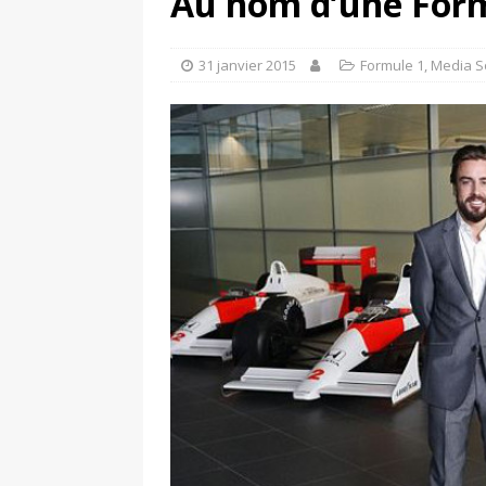
Au nom d’une For
UNIS
[ 2 août 2026 ]
Chassé-croisé Nike-adi
31 janvier 2015
Formule 1
,
Media S
[ 6 août 2026 ]
Pourquoi l’affichage m
Marseille
ACTIVATION