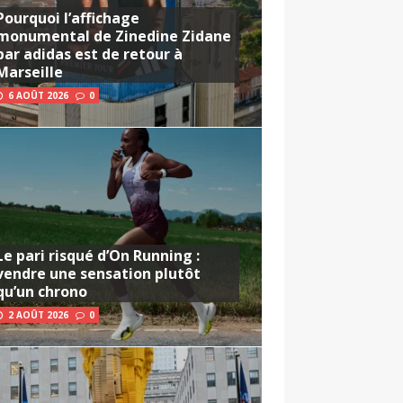
Pourquoi l’affichage
monumental de Zinedine Zidane
par adidas est de retour à
Marseille
6 AOÛT 2026
0
Le pari risqué d’On Running :
vendre une sensation plutôt
qu’un chrono
2 AOÛT 2026
0