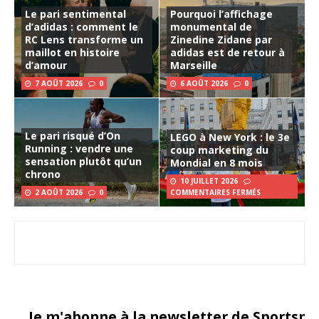
Le pari sentimental
Pourquoi l’affichage
d’adidas : comment le
monumental de
RC Lens transforme un
Zinedine Zidane par
maillot en histoire
adidas est de retour à
d’amour
Marseille
7 AOÛT 2026
0
6 AOÛT 2026
0
Le pari risqué d’On
LEGO à New York : le 3e
Running : vendre une
coup marketing du
sensation plutôt qu’un
Mondial en 8 mois
chrono
10 JUILLET 2026
2 AOÛT 2026
0
COMMENTAIRES FERMÉS
Je m'abonne à la newsletter de Sportsma