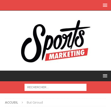
ACCUEIL
But Giroud