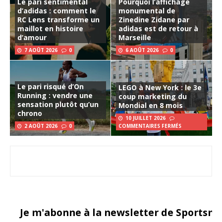
Le pari sentimental
Pourquoi l’affichage
d’adidas : comment le
monumental de
RC Lens transforme un
Zinedine Zidane par
maillot en histoire
adidas est de retour à
d’amour
Marseille
7 AOÛT 2026
0
6 AOÛT 2026
0
Le pari risqué d’On
LEGO à New York : le 3e
Running : vendre une
coup marketing du
sensation plutôt qu’un
Mondial en 8 mois
chrono
10 JUILLET 2026
2 AOÛT 2026
0
COMMENTAIRES FERMÉS
Je m'abonne à la newsletter de Sportsma