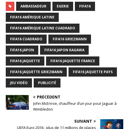
AMBASSADEUR
EGERIE
FIFA16
FIFA16 AMÉRIQUE LATINE
FIFA16 AMÉRIQUE LATINE CUADRADO
FIFA16 CUADRADO
FIFA16 GRIEZMANN
FIFA16 JAPON
FIFA16 JAPON KAGAWA
FIFA16 JAQUETTE
FIFA16 JAQUETTE FRANCE
FIFA16 JAQUETTE GRIEZMANN
FIFA16 JAQUETTE PAYS
JEU VIDÉO
PUBLICITÉ
PRÉCÉDENT
John McEnroe, chauffeur d’un jour pour Jaguar à
Wimbledon
SUIVANT
UEFA Euro 2016 : plus de 11 millions de places