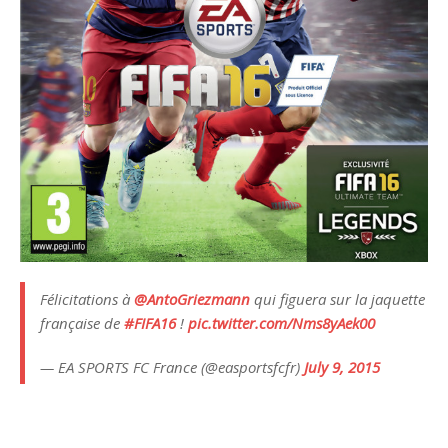
Félicitations à
@AntoGriezmann
qui figuera sur la jaquette
française de
#FIFA16
!
pic.twitter.com/Nms8yAek00
— EA SPORTS FC France (@easportsfcfr)
July 9, 2015