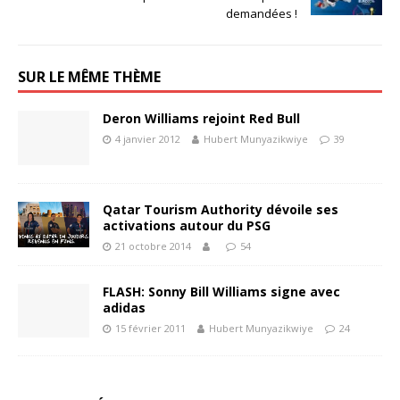
demandées !
SUR LE MÊME THÈME
Deron Williams rejoint Red Bull
4 janvier 2012
Hubert Munyazikwiye
39
Qatar Tourism Authority dévoile ses
activations autour du PSG
21 octobre 2014
54
FLASH: Sonny Bill Williams signe avec
adidas
15 février 2011
Hubert Munyazikwiye
24