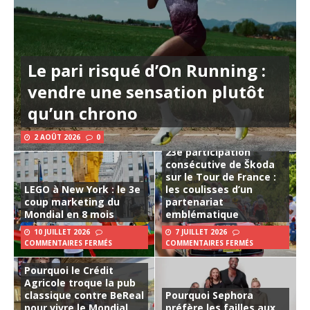
Le pari risqué d’On Running :
vendre une sensation plutôt
qu’un chrono
2 AOÛT 2026
0
23e participation
consécutive de Škoda
sur le Tour de France :
LEGO à New York : le 3e
les coulisses d’un
coup marketing du
partenariat
Mondial en 8 mois
emblématique
10 JUILLET 2026
7 JUILLET 2026
COMMENTAIRES FERMÉS
COMMENTAIRES FERMÉS
Pourquoi le Crédit
Agricole troque la pub
classique contre BeReal
Pourquoi Sephora
pour vivre le Mondial
préfère les failles aux