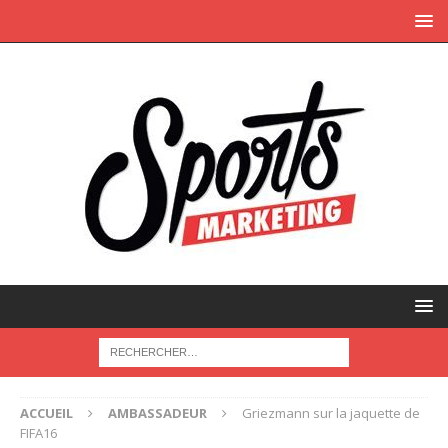
ACCUEIL
AMBASSADEUR
Griezmann sur la jaquette de
FIFA16