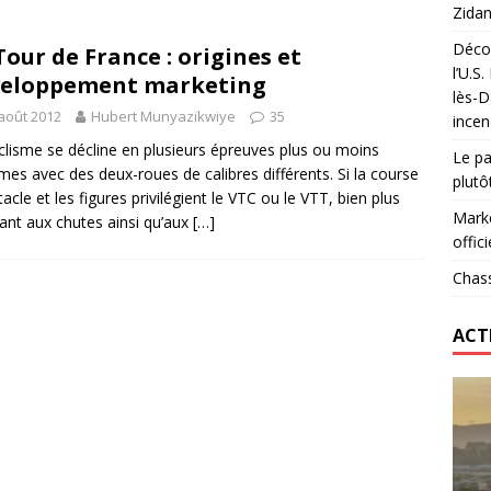
Zidan
Décou
Tour de France : origines et
das : qui gagne vraiment
FOOTBALL
l’U.S
veloppement marketing
lès-D
onumental de Zinedine Zidane par adidas est de retour à
août 2012
Hubert Munyazikwiye
35
incen
clisme se décline en plusieurs épreuves plus ou moins
Le pa
mes avec des deux-roues de calibres différents. Si la course
plutô
tacle et les figures privilégient le VTC ou le VTT, bien plus
Marke
tant aux chutes ainsi qu’aux
[…]
offici
Chass
ACT