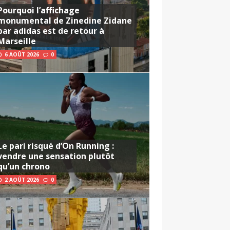
Pourquoi l’affichage
monumental de Zinedine Zidane
par adidas est de retour à
Marseille
6 AOÛT 2026
0
Le pari risqué d’On Running :
vendre une sensation plutôt
qu’un chrono
2 AOÛT 2026
0