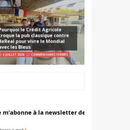
Pourquoi le Crédit Agricole
troque la pub classique contre
BeReal pour vivre le Mondial
avec les Bleus
6 JUILLET 2026
COMMENTAIRES FERMÉS
e m'abonne à la newsletter de Sportsmarketi
*
in
resse e-mail