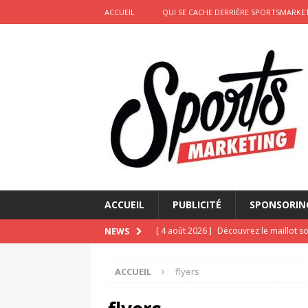
ACCUEIL
QUI SE CACHE DERRIÈRE SPORTSMARKET
ACCUEIL
PUBLICITÉ
SPONSORIN
[ 4 août 2026 ]
Découvrez le maillot so
NEWS
Saint-Paul-lès-Dax au profit des sape
ACCUEIL
flyers
[ 2 août 2026 ]
Le pari risqué d’On Ru
[ 2 août 2026 ]
Marketing sportif juille