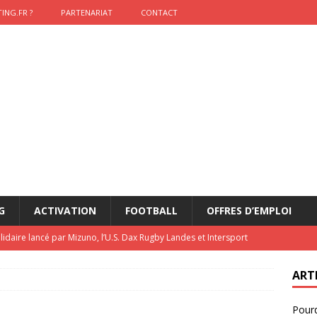
ING.FR ?
PARTENARIAT
CONTACT
G
ACTIVATION
FOOTBALL
OFFRES D’EMPLOI
lidaire lancé par Mizuno, l’U.S. Dax Rugby Landes et Intersport
urs-pompiers face aux incendies dans les Landes
RUGBY
ART
nning : vendre une sensation plutôt qu’un chrono
ACTIVATION
Pourq
t 2026 : pourquoi le sponsor officiel a perdu la finale
ETATS-