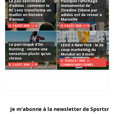
Le pari sentimental
Pourquoi l’affichage
d’adidas : comment le
monumental de
RC Lens transforme un
Zinedine Zidane par
maillot en histoire
adidas est de retour à
d’amour
Marseille
7 AOÛT 2026
0
6 AOÛT 2026
0
Le pari risqué d’On
LEGO à New York : le 3e
Running : vendre une
coup marketing du
sensation plutôt qu’un
Mondial en 8 mois
chrono
10 JUILLET 2026
2 AOÛT 2026
0
COMMENTAIRES FERMÉS
Je m'abonne à la newsletter de Sportsma