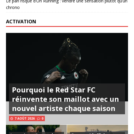
Le pari risqué d’On Running : vendre une sensation plutôt qu’un
chrono
ACTIVATION
Pourquoi le Red Star FC
réinvente son maillot avec un
nouvel artiste chaque saison
7 AOÛT 2026
0