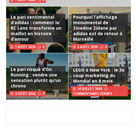
7 AOÛT 2026
0
Le pari sentimental
Pourquoi l’affichage
d’adidas : comment le
monumental de
RC Lens transforme un
Zinedine Zidane par
maillot en histoire
adidas est de retour à
d’amour
Marseille
7 AOÛT 2026
0
6 AOÛT 2026
0
Le pari risqué d’On
LEGO à New York : le 3e
Running : vendre une
coup marketing du
sensation plutôt qu’un
Mondial en 8 mois
chrono
10 JUILLET 2026
2 AOÛT 2026
0
COMMENTAIRES FERMÉS