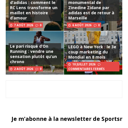
d’adidas : comment le
monumental de
RC Lens transforme un
Zinedine Zidane par
maillot en histoire
adidas est de retour à
d’amour
Marseille
7 AOÛT 2026
0
6 AOÛT 2026
0
Le pari risqué d’On
LEGO à New York : le 3e
Running : vendre une
coup marketing du
sensation plutôt qu’un
Mondial en 8 mois
chrono
10 JUILLET 2026
2 AOÛT 2026
0
COMMENTAIRES FERMÉS
Je m'abonne à la newsletter de Sportsma