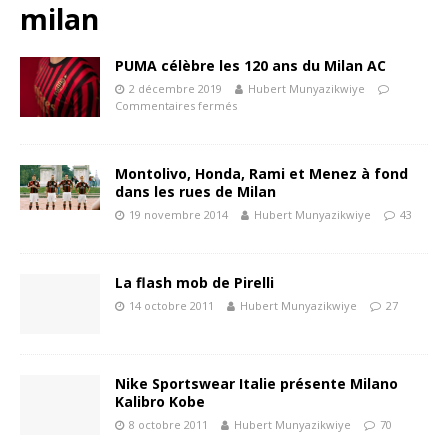
milan
PUMA célèbre les 120 ans du Milan AC
2 décembre 2019
Hubert Munyazikwiye
Commentaires fermés
Montolivo, Honda, Rami et Menez à fond
dans les rues de Milan
19 novembre 2014
Hubert Munyazikwiye
43
La flash mob de Pirelli
14 octobre 2011
Hubert Munyazikwiye
27
Nike Sportswear Italie présente Milano
Kalibro Kobe
8 octobre 2011
Hubert Munyazikwiye
70