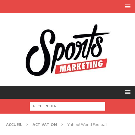
ACCUEIL
ACTIVATION
Yahoo! World Football