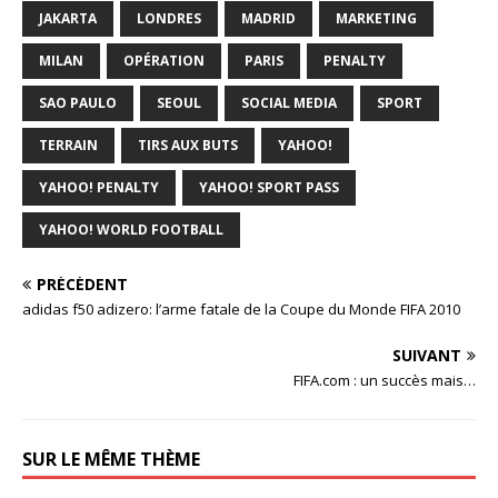
JAKARTA
LONDRES
MADRID
MARKETING
MILAN
OPÉRATION
PARIS
PENALTY
SAO PAULO
SEOUL
SOCIAL MEDIA
SPORT
TERRAIN
TIRS AUX BUTS
YAHOO!
YAHOO! PENALTY
YAHOO! SPORT PASS
YAHOO! WORLD FOOTBALL
PRÉCÉDENT
adidas f50 adizero: l’arme fatale de la Coupe du Monde FIFA 2010
SUIVANT
FIFA.com : un succès mais…
SUR LE MÊME THÈME