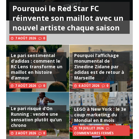
Pourquoi le Red Star FC
réinvente son maillot avec un
nouvel artiste chaque saison
7 AOÛT 2026
0
Le pari sentimental
Pourquoi l’affichage
d’adidas : comment le
monumental de
RC Lens transforme un
Zinedine Zidane par
maillot en histoire
adidas est de retour à
d’amour
Marseille
7 AOÛT 2026
0
6 AOÛT 2026
0
Le pari risqué d’On
LEGO à New York : le 3e
Running : vendre une
coup marketing du
sensation plutôt qu’un
Mondial en 8 mois
chrono
10 JUILLET 2026
2 AOÛT 2026
0
COMMENTAIRES FERMÉS