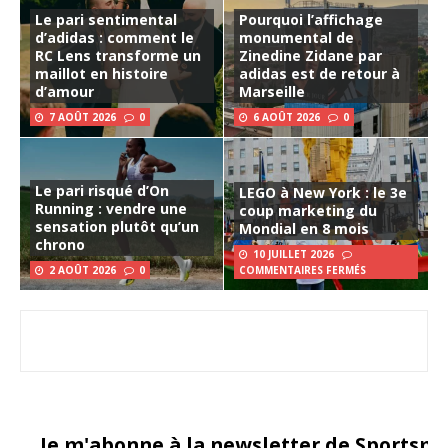
Le pari sentimental
Pourquoi l’affichage
d’adidas : comment le
monumental de
RC Lens transforme un
Zinedine Zidane par
maillot en histoire
adidas est de retour à
d’amour
Marseille
7 AOÛT 2026
0
6 AOÛT 2026
0
Le pari risqué d’On
LEGO à New York : le 3e
Running : vendre une
coup marketing du
sensation plutôt qu’un
Mondial en 8 mois
chrono
10 JUILLET 2026
2 AOÛT 2026
0
COMMENTAIRES FERMÉS
Je m'abonne à la newsletter de Sportsma