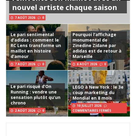
nouvel artiste chaque saison
7 AOÛT 2026
0
Le pari sentimental
Pourquoi l’affichage
d’adidas : comment le
monumental de
RC Lens transforme un
Zinedine Zidane par
maillot en histoire
adidas est de retour à
d’amour
Marseille
7 AOÛT 2026
0
6 AOÛT 2026
0
Le pari risqué d’On
LEGO à New York : le 3e
Running : vendre une
coup marketing du
sensation plutôt qu’un
Mondial en 8 mois
chrono
10 JUILLET 2026
2 AOÛT 2026
0
COMMENTAIRES FERMÉS