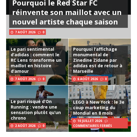
Pourquoi le Red Star FC
réinvente son maillot avec un
nouvel artiste chaque saison
7 AOÛT 2026
0
Le pari sentimental
Pourquoi l’affichage
d’adidas : comment le
monumental de
RC Lens transforme un
Zinedine Zidane par
maillot en histoire
adidas est de retour à
d’amour
Marseille
7 AOÛT 2026
0
6 AOÛT 2026
0
Le pari risqué d’On
LEGO à New York : le 3e
Running : vendre une
coup marketing du
sensation plutôt qu’un
Mondial en 8 mois
chrono
10 JUILLET 2026
2 AOÛT 2026
0
COMMENTAIRES FERMÉS