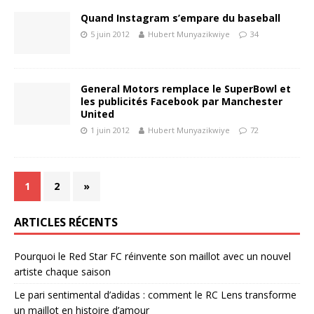
Quand Instagram s’empare du baseball
5 juin 2012
Hubert Munyazikwiye
34
General Motors remplace le SuperBowl et
les publicités Facebook par Manchester
United
1 juin 2012
Hubert Munyazikwiye
72
1
2
»
ARTICLES RÉCENTS
Pourquoi le Red Star FC réinvente son maillot avec un nouvel
artiste chaque saison
Le pari sentimental d’adidas : comment le RC Lens transforme
un maillot en histoire d’amour