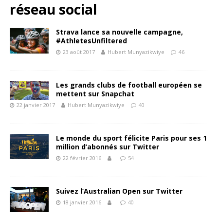
réseau social
Strava lance sa nouvelle campagne,
#AthletesUnfiltered
23 août 2017
Hubert Munyazikwiye
46
Les grands clubs de football européen se
mettent sur Snapchat
22 janvier 2017
Hubert Munyazikwiye
40
Le monde du sport félicite Paris pour ses 1
million d’abonnés sur Twitter
22 février 2016
54
Suivez l’Australian Open sur Twitter
18 janvier 2016
40