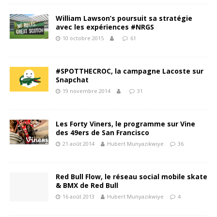
William Lawson’s poursuit sa stratégie
avec les expériences #NRGS
10 octobre 2015
61
#SPOTTHECROC, la campagne Lacoste sur
Snapchat
19 novembre 2014
31
Les Forty Viners, le programme sur Vine
des 49ers de San Francisco
21 août 2014
Hubert Munyazikwiye
36
Red Bull Flow, le réseau social mobile skate
& BMX de Red Bull
16 août 2013
Hubert Munyazikwiye
4