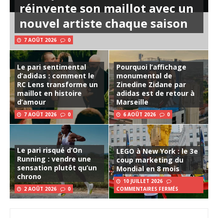
réinvente son maillot avec un
nouvel artiste chaque saison
7 AOÛT 2026
0
Le pari sentimental
Pourquoi l’affichage
d’adidas : comment le
monumental de
RC Lens transforme un
Zinedine Zidane par
maillot en histoire
adidas est de retour à
d’amour
Marseille
7 AOÛT 2026
0
6 AOÛT 2026
0
Le pari risqué d’On
LEGO à New York : le 3e
Running : vendre une
coup marketing du
sensation plutôt qu’un
Mondial en 8 mois
chrono
10 JUILLET 2026
2 AOÛT 2026
0
COMMENTAIRES FERMÉS