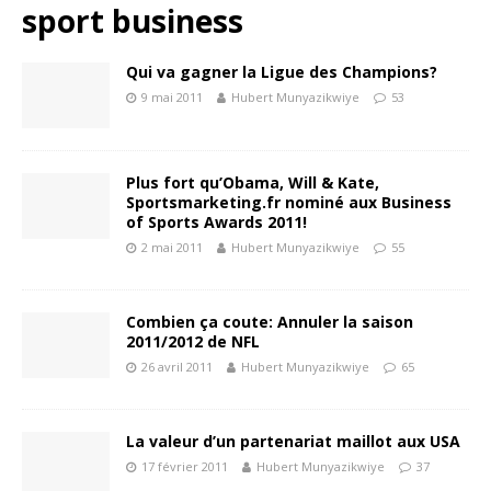
sport business
Qui va gagner la Ligue des Champions?
9 mai 2011
Hubert Munyazikwiye
53
Plus fort qu’Obama, Will & Kate,
Sportsmarketing.fr nominé aux Business
of Sports Awards 2011!
2 mai 2011
Hubert Munyazikwiye
55
Combien ça coute: Annuler la saison
2011/2012 de NFL
26 avril 2011
Hubert Munyazikwiye
65
La valeur d’un partenariat maillot aux USA
17 février 2011
Hubert Munyazikwiye
37