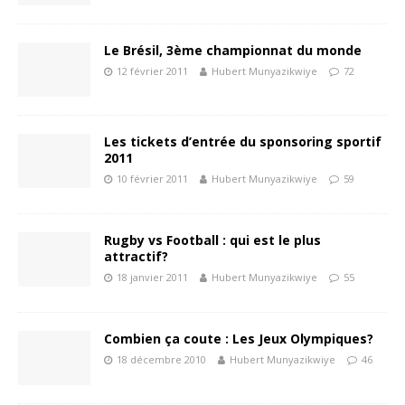
Le Brésil, 3ème championnat du monde
12 février 2011
Hubert Munyazikwiye
72
Les tickets d’entrée du sponsoring sportif
2011
10 février 2011
Hubert Munyazikwiye
59
Rugby vs Football : qui est le plus
attractif?
18 janvier 2011
Hubert Munyazikwiye
55
Combien ça coute : Les Jeux Olympiques?
18 décembre 2010
Hubert Munyazikwiye
46