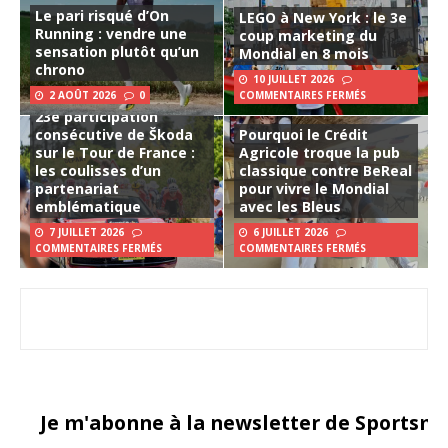
Le pari risqué d’On
LEGO à New York : le 3e
Running : vendre une
coup marketing du
sensation plutôt qu’un
Mondial en 8 mois
chrono
10 JUILLET 2026
2 AOÛT 2026
0
COMMENTAIRES FERMÉS
23e participation
consécutive de Škoda
Pourquoi le Crédit
sur le Tour de France :
Agricole troque la pub
les coulisses d’un
classique contre BeReal
partenariat
pour vivre le Mondial
emblématique
avec les Bleus
7 JUILLET 2026
6 JUILLET 2026
COMMENTAIRES FERMÉS
COMMENTAIRES FERMÉS
Je m'abonne à la newsletter de Sportsma