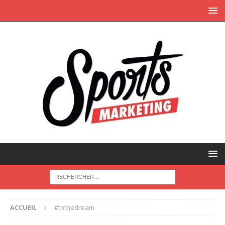
ACCUEIL
#tothedream