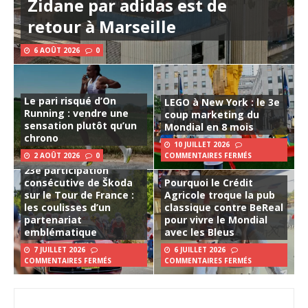
Zidane par adidas est de
retour à Marseille
6 AOÛT 2026
0
Le pari risqué d’On
LEGO à New York : le 3e
Running : vendre une
coup marketing du
sensation plutôt qu’un
Mondial en 8 mois
chrono
10 JUILLET 2026
2 AOÛT 2026
0
COMMENTAIRES FERMÉS
23e participation
consécutive de Škoda
Pourquoi le Crédit
sur le Tour de France :
Agricole troque la pub
les coulisses d’un
classique contre BeReal
partenariat
pour vivre le Mondial
emblématique
avec les Bleus
7 JUILLET 2026
6 JUILLET 2026
COMMENTAIRES FERMÉS
COMMENTAIRES FERMÉS