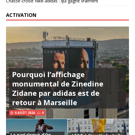
Chassé-croisé Nike-adidas : qui gagne vraiment
ACTIVATION
Pourquoi l’affichage
monumental de Zinedine
Zidane par adidas est de
retour à Marseille
6 AOÛT 2026
0
Le pari risqué d’On