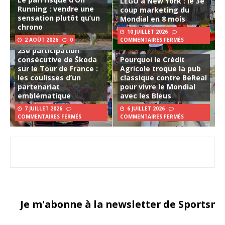
LEGO à New York : le 3e
Running : vendre une
coup marketing du
sensation plutôt qu’un
Mondial en 8 mois
chrono
10 JUILLET 2026
2 AOÛT 2026
0
COMMENTAIRES FERMÉS
23e participation
consécutive de Škoda
Pourquoi le Crédit
sur le Tour de France :
Agricole troque la pub
les coulisses d’un
classique contre BeReal
partenariat
pour vivre le Mondial
emblématique
avec les Bleus
7 JUILLET 2026
6 JUILLET 2026
COMMENTAIRES FERMÉS
COMMENTAIRES FERMÉS
Je m'abonne à la newsletter de Sportsma