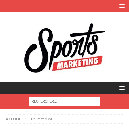
ACCUEIL
unlimited will