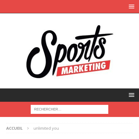
ACCUEIL
unlimited you