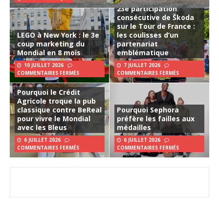
23e participation
consécutive de Škoda
sur le Tour de France :
LEGO à New York : le 3e
les coulisses d’un
coup marketing du
partenariat
Mondial en 8 mois
emblématique
10 JUILLET 2026
7 JUILLET 2026
COMMENTAIRES FERMÉS
COMMENTAIRES FERMÉS
Pourquoi le Crédit
Agricole troque la pub
classique contre BeReal
Pourquoi Sephora
pour vivre le Mondial
préfère les failles aux
avec les Bleus
médailles
6 JUILLET 2026
6 JUILLET 2026
COMMENTAIRES FERMÉS
COMMENTAIRES FERMÉS