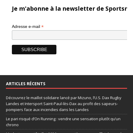
Je m'abonne à la newsletter de Sportsma
*
Adresse e-mail
ARTICLES RÉCENTS
Découvrez le maillot solidaire lancé par Mizuno, l’U.S. Dax Rugby
Landes et Intersport Saint-Paul-lès-Dax au profit des sapeurs-
pompiers face aux incendies dans les Landes
Le pari risqué d’On Running : vendre une sensation plutôt qu’un
chrono