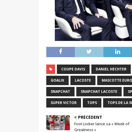
COUPE DAVIS
DANIEL HECHTER
GOALIX
LACOSTE
MASCOTTE EURO
SNAPCHAT
SNAPCHAT LACOSTE
S
SUPER VICTOR
TOPS
TOPS DE LA 
PRÉCÉDENT
Foot Locker lance sa « Week of
Greatness »