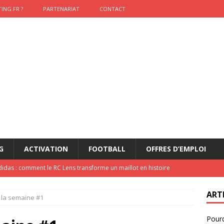
ING.FR ?
PARTENARIAT
CONTACT
G
ACTIVATION
FOOTBALL
OFFRES D’EMPLOI
didas : comment le RC Lens transforme un maillot en histoire
ART
 la semaine #1
onumental de Zinedine Zidane par adidas est de retour à
Pourq