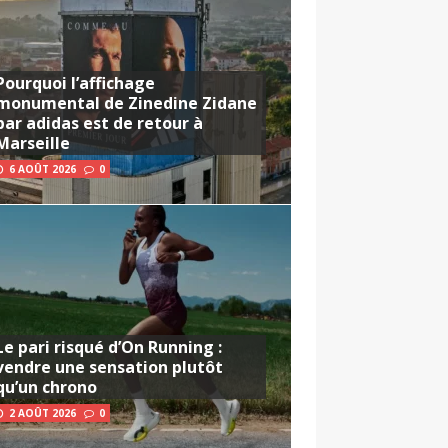
Pourquoi l’affichage
monumental de Zinedine Zidane
par adidas est de retour à
Marseille
6 AOÛT 2026
0
Le pari risqué d’On Running :
vendre une sensation plutôt
qu’un chrono
2 AOÛT 2026
0