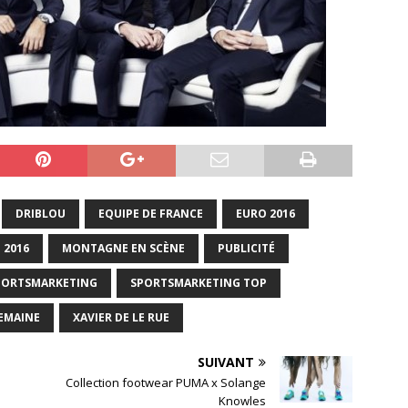
DRIBLOU
EQUIPE DE FRANCE
EURO 2016
 2016
MONTAGNE EN SCÈNE
PUBLICITÉ
PORTSMARKETING
SPORTSMARKETING TOP
SEMAINE
XAVIER DE LE RUE
SUIVANT
Collection footwear PUMA x Solange
Knowles