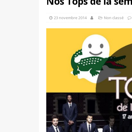
Nos Tops de la se
[ 4 août 2026 ]
Découvrez le maillot so
Saint-Paul-lès-Dax au profit des sape
23 novembre 2014
Non classé
[ 2 août 2026 ]
Le pari risqué d’On Ru
[ 7 août 2026 ]
Pourquoi le Red Star FC
ACTIVATION