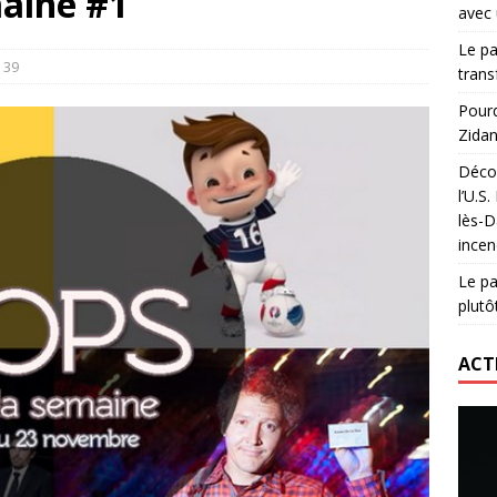
maine #1
avec 
lidaire lancé par Mizuno, l’U.S. Dax Rugby Landes et Intersport
Le pa
urs-pompiers face aux incendies dans les Landes
RUGBY
39
trans
nning : vendre une sensation plutôt qu’un chrono
ACTIVATION
Pourq
Zidan
 réinvente son maillot avec un nouvel artiste chaque saison
Décou
l’U.S
lès-D
incen
Le pa
plutô
ACT