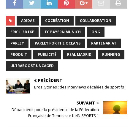
ADIDAS
COCRÉATION
COLLABORATION
ERIC LIEDTKE
FC BAYERN MUNICH
ONG
PARLEY
PARLEY FOR THE OCEANS
PARTENARIAT
PRODUIT
PUBLICITÉ
REAL MADRID
RUNNING
ULTRABOOST UNCAGED
PRÉCÉDENT
Bros. Stories : des interviews décalées de sportifs
SUIVANT
Débat inédit pour la présidence de la Fédération
Française de Tennis sur beIN SPORTS 1