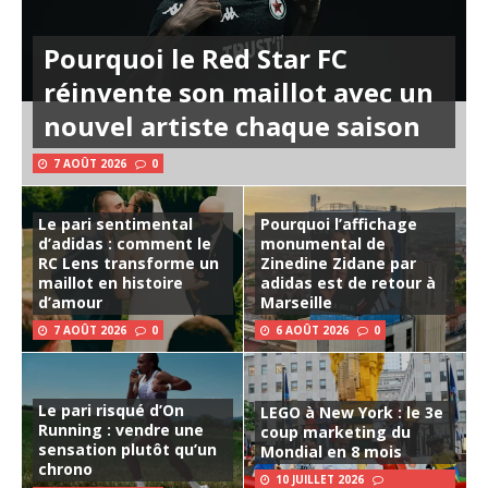
Pourquoi le Red Star FC
réinvente son maillot avec un
nouvel artiste chaque saison
7 AOÛT 2026
0
Le pari sentimental
Pourquoi l’affichage
d’adidas : comment le
monumental de
RC Lens transforme un
Zinedine Zidane par
maillot en histoire
adidas est de retour à
d’amour
Marseille
7 AOÛT 2026
0
6 AOÛT 2026
0
Le pari risqué d’On
LEGO à New York : le 3e
Running : vendre une
coup marketing du
sensation plutôt qu’un
Mondial en 8 mois
chrono
10 JUILLET 2026