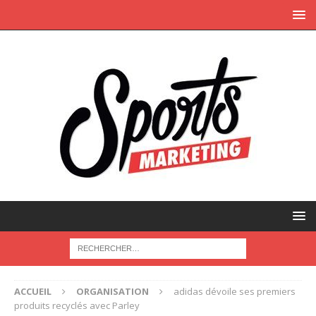
ACCUEIL
ORGANISATION
adidas dévoile ses premiers
produits recyclés avec Parley