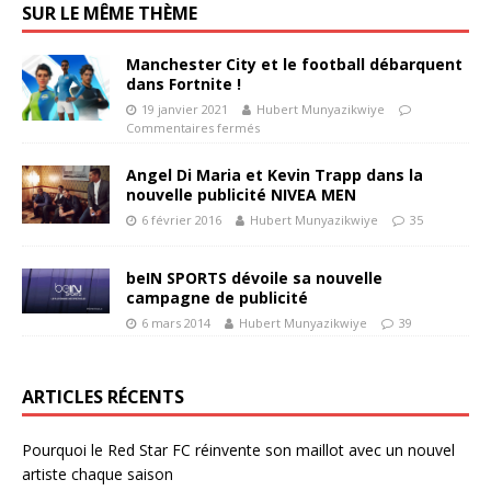
SUR LE MÊME THÈME
Manchester City et le football débarquent
dans Fortnite !
19 janvier 2021
Hubert Munyazikwiye
Commentaires fermés
Angel Di Maria et Kevin Trapp dans la
nouvelle publicité NIVEA MEN
6 février 2016
Hubert Munyazikwiye
35
beIN SPORTS dévoile sa nouvelle
campagne de publicité
6 mars 2014
Hubert Munyazikwiye
39
ARTICLES RÉCENTS
Pourquoi le Red Star FC réinvente son maillot avec un nouvel
artiste chaque saison