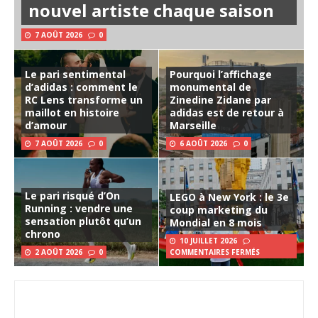
nouvel artiste chaque saison
7 AOÛT 2026
0
Le pari sentimental
Pourquoi l’affichage
d’adidas : comment le
monumental de
RC Lens transforme un
Zinedine Zidane par
maillot en histoire
adidas est de retour à
d’amour
Marseille
7 AOÛT 2026
0
6 AOÛT 2026
0
Le pari risqué d’On
LEGO à New York : le 3e
Running : vendre une
coup marketing du
sensation plutôt qu’un
Mondial en 8 mois
chrono
10 JUILLET 2026
2 AOÛT 2026
0
COMMENTAIRES FERMÉS