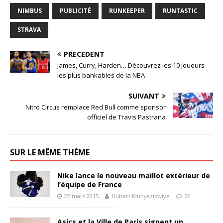
NIMBUS
PUBLICITÉ
RUNKEEPER
RUNTASTIC
STRAVA
PRÉCÉDENT
James, Curry, Harden… Découvrez les 10 joueurs
les plus bankables de la NBA
SUIVANT
Nitro Circus remplace Red Bull comme sponsor
officiel de Travis Pastrana
SUR LE MÊME THÈME
Nike lance le nouveau maillot extérieur de
l’équipe de France
22 mars 2015
Hubert Munyazikwiye
52
Asics et la Ville de Paris signent un