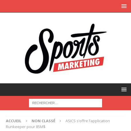
ACCUEIL
NON CLASSÉ
ASICS s’offre l’application
Runkeeper pour 85M$