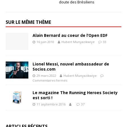
doute des Brésiliens
SUR LE MÊME THÈME
Alain Bernard au coeur de l’Open EDF
16 juin 2010
Hubert Munyazikwiye
33
Lionel Messi, nouvel ambassadeur de
Socios.com
29 mars 2022
Hubert Munyazikwiye
Commentaires fermés
Le magazine The Running Heroes Society
est sorti !
11 septembre 2016
37
ARTICLES RÉCENTS