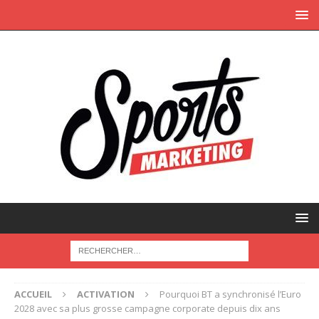
ACCUEIL
ACTIVATION
Pourquoi BT a synchronisé l’Euro
2028 avec sa plus grosse campagne corporate depuis dix ans