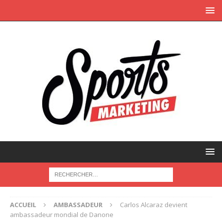
ACCUEIL
AMBASSADEUR
Carlos Alcaraz devient
ambassadeur mondial de Danone