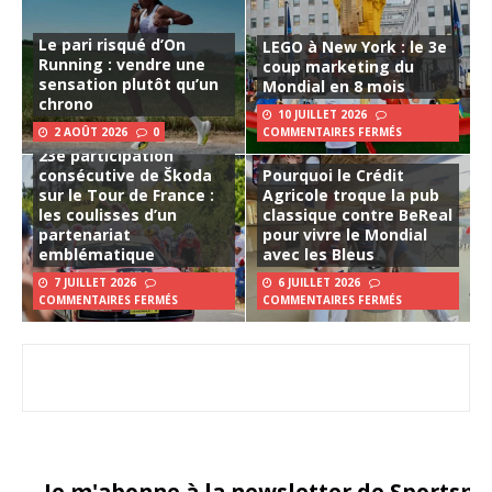
Le pari risqué d’On
LEGO à New York : le 3e
Running : vendre une
coup marketing du
sensation plutôt qu’un
Mondial en 8 mois
chrono
10 JUILLET 2026
2 AOÛT 2026
0
COMMENTAIRES FERMÉS
23e participation
consécutive de Škoda
Pourquoi le Crédit
sur le Tour de France :
Agricole troque la pub
les coulisses d’un
classique contre BeReal
partenariat
pour vivre le Mondial
emblématique
avec les Bleus
7 JUILLET 2026
6 JUILLET 2026
COMMENTAIRES FERMÉS
COMMENTAIRES FERMÉS
Je m'abonne à la newsletter de Sportsma