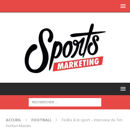
ACCUEIL
FOOTBALL
FedEx & le sport – Interview de Tim
Horton-Mastin