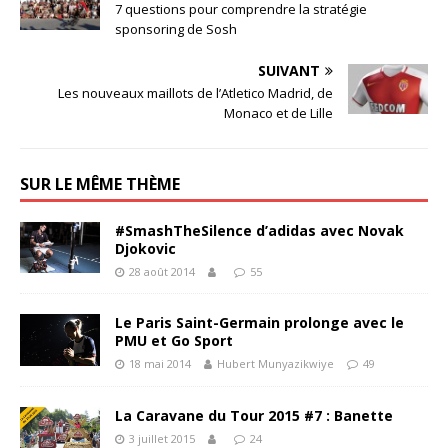
7 questions pour comprendre la stratégie
sponsoring de Sosh
SUIVANT
Les nouveaux maillots de l’Atletico Madrid, de
Monaco et de Lille
SUR LE MÊME THÈME
#SmashTheSilence d’adidas avec Novak
Djokovic
28 août 2014
55
Le Paris Saint-Germain prolonge avec le
PMU et Go Sport
18 mai 2014
Hubert Munyazikwiye
49
La Caravane du Tour 2015 #7 : Banette
3 juillet 2015
24