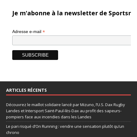
Je m'abonne à la newsletter de Sportsma
*
Adresse e-mail
ARTICLES RÉCENTS
Découvrez le maillot solidaire lancé par Mizuno, l’U.S. Dax Rugby
Landes et Intersport Saint-Paul-lès-Dax au profit des sapeurs-
pompiers face aux incendies dans les Landes
Le pari risqué d’On Running : vendre une sensation plutôt qu’un
chrono