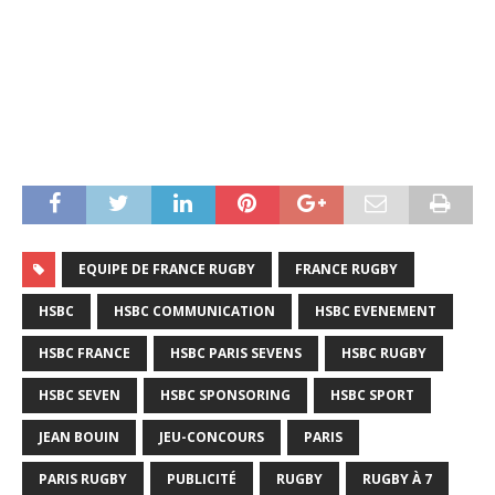
EQUIPE DE FRANCE RUGBY
FRANCE RUGBY
HSBC
HSBC COMMUNICATION
HSBC EVENEMENT
HSBC FRANCE
HSBC PARIS SEVENS
HSBC RUGBY
HSBC SEVEN
HSBC SPONSORING
HSBC SPORT
JEAN BOUIN
JEU-CONCOURS
PARIS
PARIS RUGBY
PUBLICITÉ
RUGBY
RUGBY À 7