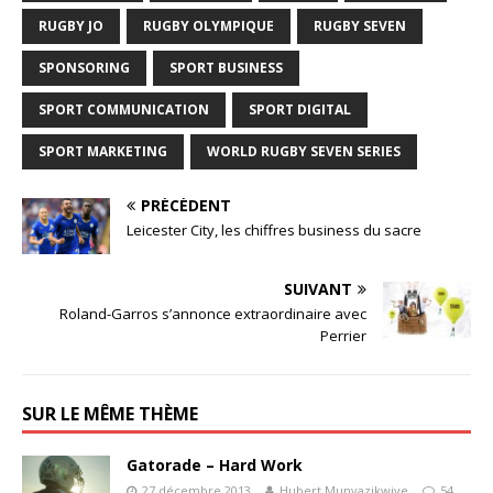
RUGBY JO
RUGBY OLYMPIQUE
RUGBY SEVEN
SPONSORING
SPORT BUSINESS
SPORT COMMUNICATION
SPORT DIGITAL
SPORT MARKETING
WORLD RUGBY SEVEN SERIES
PRÉCÉDENT
Leicester City, les chiffres business du sacre
SUIVANT
Roland-Garros s’annonce extraordinaire avec
Perrier
SUR LE MÊME THÈME
Gatorade – Hard Work
27 décembre 2013
Hubert Munyazikwiye
54