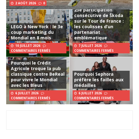
2 AOÛT 2026
0
23e participation
consécutive de Škoda
sur le Tour de France :
LEGO à New York : le 3e
les coulisses d’un
coup marketing du
partenariat
Mondial en 8 mois
emblématique
10 JUILLET 2026
7 JUILLET 2026
COMMENTAIRES FERMÉS
COMMENTAIRES FERMÉS
Pourquoi le Crédit
Agricole troque la pub
classique contre BeReal
Pourquoi Sephora
pour vivre le Mondial
préfère les failles aux
avec les Bleus
médailles
6 JUILLET 2026
6 JUILLET 2026
COMMENTAIRES FERMÉS
COMMENTAIRES FERMÉS