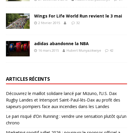
Wings For Life World Run revient le 3 mai
2 février 2015
32
adidas abandonne la NBA
16 mars 2015
Hubert Munyazikwiye
42
ARTICLES RÉCENTS
Découvrez le maillot solidaire lancé par Mizuno, l’U.S. Dax
Rugby Landes et Intersport Saint-Paul-lès-Dax au profit des
sapeurs-pompiers face aux incendies dans les Landes
Le pari risqué d’On Running : vendre une sensation plutôt qu’un
chrono
Marketing sportif juillet 2026 : pourquoi le sponsor officiel a