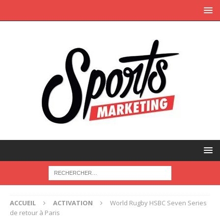
ACCUEIL
ACTIVATION
World Rugby HSBC Seven Series
de retour à Paris