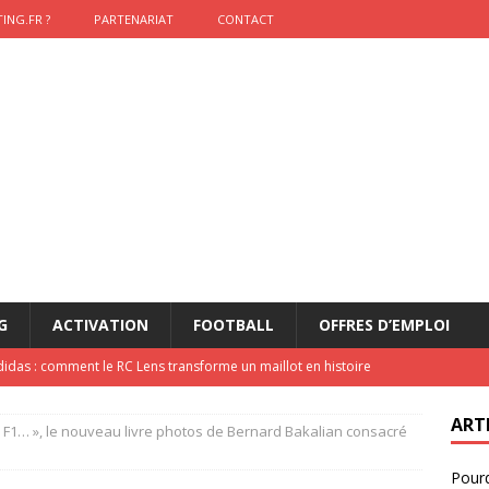
ING.FR ?
PARTENARIAT
CONTACT
G
ACTIVATION
FOOTBALL
OFFRES D’EMPLOI
didas : comment le RC Lens transforme un maillot en histoire
ART
F1… », le nouveau livre photos de Bernard Bakalian consacré
onumental de Zinedine Zidane par adidas est de retour à
Pourq