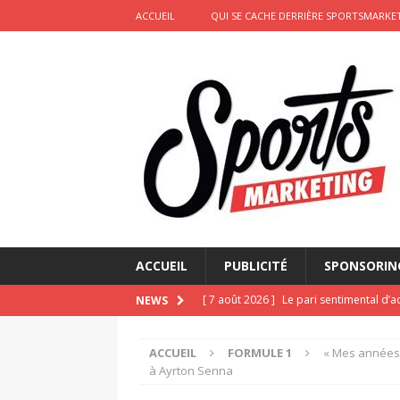
ACCUEIL
QUI SE CACHE DERRIÈRE SPORTSMARKET
ACCUEIL
PUBLICITÉ
SPONSORIN
[ 7 août 2026 ]
Le pari sentimental d’a
NEWS
d’amour
ACTIVATION
ACCUEIL
FORMULE 1
« Mes années 
[ 6 août 2026 ]
Pourquoi l’affichage m
à Ayrton Senna
Marseille
ACTIVATION