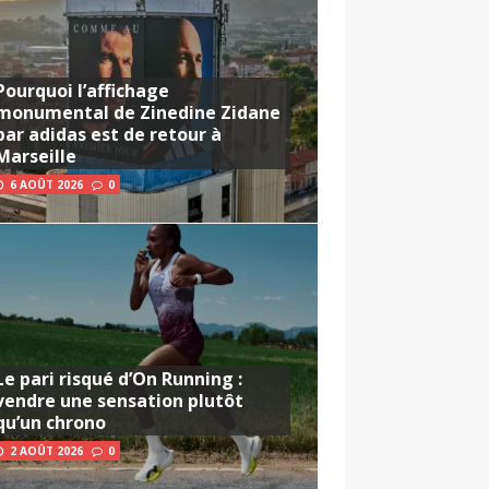
Pourquoi l’affichage
monumental de Zinedine Zidane
par adidas est de retour à
Marseille
6 AOÛT 2026
0
Le pari risqué d’On Running :
vendre une sensation plutôt
qu’un chrono
2 AOÛT 2026
0