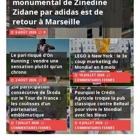
monumental de Zinedine
Zidane par adidas est de
retour à Marseille
6 AOÛT 2026
0
Le pari risqué d’On
LEGO à New York : le 3e
Running : vendre une
coup marketing du
sensation plutôt qu’un
Mondial en 8 mois
chrono
10 JUILLET 2026
2 AOÛT 2026
0
COMMENTAIRES FERMÉS
23e participation
consécutive de Škoda
Pourquoi le Crédit
sur le Tour de France :
Agricole troque la pub
les coulisses d’un
classique contre BeReal
partenariat
pour vivre le Mondial
emblématique
avec les Bleus
7 JUILLET 2026
6 JUILLET 2026
COMMENTAIRES FERMÉS
COMMENTAIRES FERMÉS