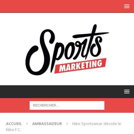
ACCUEIL
AMBASSADEUR
Nike Sportswear dévoile le
Nike F.C.