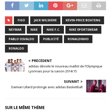
FIGO
JACK WILSHERE
KEVIN-PRICE BOATENG
NEYMAR
NIKE
NIKE F.C.
NIKE SPORTSWEAR
PABLO OSVALDO
PUBLICITÉ
RONALDINHO
RONALDO
PRÉCÉDENT
adidas dévoile le nouveau maillot de l’Olympique
Lyonnais pour la saison 2014/15
SUIVANT
Damian Lillard prolonge avec adidas Basketball
SUR LE MÊME THÈME