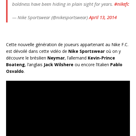
boldness have been hiding in plain sight for years.
#nikefc
— Nike Sportswear (@nikesportswear)
April 13, 2014
Cette nouvelle génération de joueurs appartenant au Nike F.C.
est dévoilé dans cette vidéo de
Nike Sportswear
où on y
découvre le brésilien
Neymar
, l’allemand
Kevin-Prince
Boateng
, l’anglais
Jack Wilshere
ou encore l’italien
Pablo
Osvaldo
.