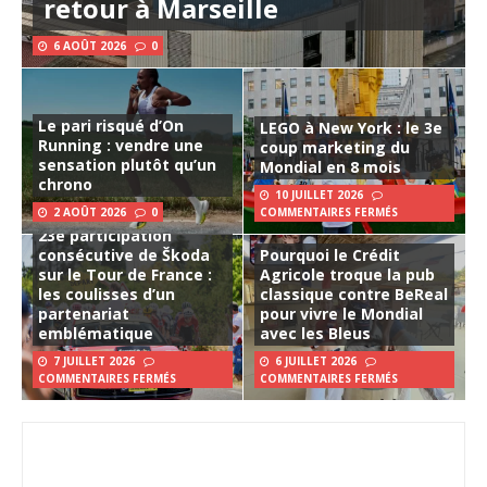
retour à Marseille
6 AOÛT 2026
0
Le pari risqué d’On
LEGO à New York : le 3e
Running : vendre une
coup marketing du
sensation plutôt qu’un
Mondial en 8 mois
chrono
10 JUILLET 2026
2 AOÛT 2026
0
COMMENTAIRES FERMÉS
23e participation
consécutive de Škoda
Pourquoi le Crédit
sur le Tour de France :
Agricole troque la pub
les coulisses d’un
classique contre BeReal
partenariat
pour vivre le Mondial
emblématique
avec les Bleus
7 JUILLET 2026
6 JUILLET 2026
COMMENTAIRES FERMÉS
COMMENTAIRES FERMÉS