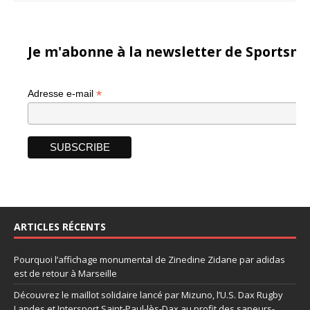
Je m'abonne à la newsletter de Sportsma
*
Adresse e-mail
ARTICLES RÉCENTS
Pourquoi l’affichage monumental de Zinedine Zidane par adidas
est de retour à Marseille
Découvrez le maillot solidaire lancé par Mizuno, l’U.S. Dax Rugby
Landes et Intersport Saint-Paul-lès-Dax au profit des sapeurs-