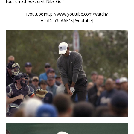
tout un athlète, dixit Nike Golf
[youtube]http://www.youtube.com/watch?
v=oDcb3eAAK1s[/youtube]