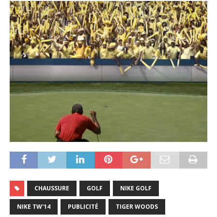
CHAUSSURE
GOLF
NIKE GOLF
NIKE TW'14
PUBLICITÉ
TIGER WOODS