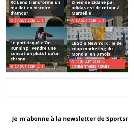
RC Lens transforme un
Zinedine Zidane par
maillot en histoire
adidas est de retour à
d’amour
Marseille
7 AOÛT 2026
0
6 AOÛT 2026
0
Le pari risqué d’On
LEGO à New York : le 3e
Running : vendre une
coup marketing du
sensation plutôt qu’un
Mondial en 8 mois
chrono
10 JUILLET 2026
2 AOÛT 2026
0
COMMENTAIRES FERMÉS
Je m'abonne à la newsletter de Sportsma