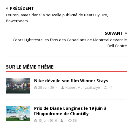
PRÉCÉDENT
LeBron James dans la nouvelle publicité de Beats By Dre,
Powerbeats
SUIVANT
Coors Light teste les fans des Canadians de Montreal devant le
Bell Centre
SUR LE MÊME THÈME
Nike dévoile son film Winner Stays
25 avril 2014
Hubert Munyazikwiye
44
Prix de Diane Longines le 19 juin à
l’Hippodrome de Chantilly
13 juin 2016
36