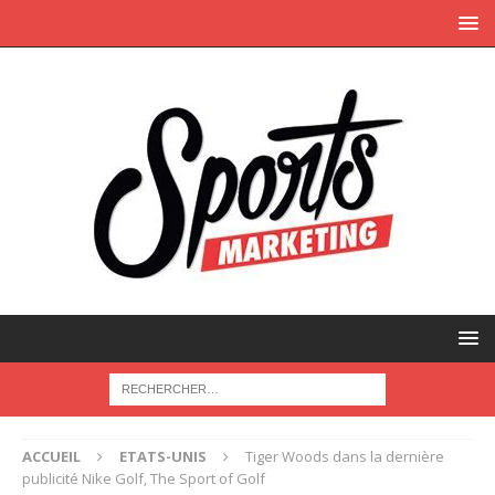
ACCUEIL
ETATS-UNIS
Tiger Woods dans la dernière
publicité Nike Golf, The Sport of Golf