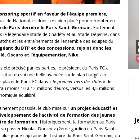
nsoring sportif en faveur de l’équipe première,
t de National, et donc très bien placé pour remonter en
 de Paris derrière le Paris Saint-Germain.
Fortement
ns le légendaire stade de Charléty et au Stade Déjerine, dans
matchs et les entraînements de l’ensemble des équipes du
 géant du BTP et des concessions, rejoint donc les
lé, Oscaro et l’équipementier, Nike.
 été précisé par les parties, le président du Paris FC a
titue en soi une belle avancée sur le plan budgétaire.
e placer le Paris FC dans
« le premier tiers des clubs »
de
d’au moins 10 à 12 millions d’euros, versus les 4,5 millions
nomique équilibré.
reinement possible, le club mise sur
un projet éducatif et
développement de l’activité de formation des jeunes
J
tre de formation.
Historiquement, la formation au Paris
i a vu passer Nicolas Douchez (2ème gardien du Paris Saint-
us jeune capitaine de l’histoire du Paris Saint-Germain, ou
Ad