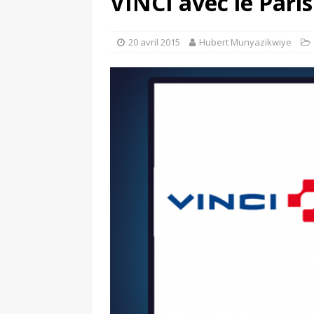
VINCI avec le Paris
[ 31 juillet 2026 ]
Comment SoFi a battu
[ 4 août 2026 ]
Découvrez le maillot so
20 avril 2015
Hubert Munyazikwiye
Saint-Paul-lès-Dax au profit des sape