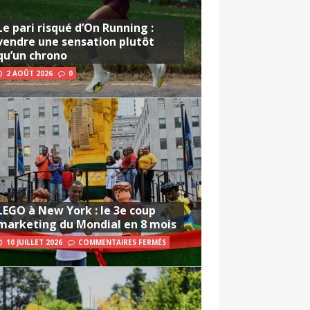
Le pari risqué d’On Running :
vendre une sensation plutôt
qu’un chrono
2 AOÛT 2026
0
LEGO à New York : le 3e coup
marketing du Mondial en 8 mois
10 JUILLET 2026
COMMENTAIRES FERMÉS