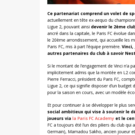
Ce partenariat comprend un volet de spo
actuellement en tête ex-aequo du championna
Ligue 2, pouvant ainsi
devenir le 2ème club
ancré dans la capitale, le Paris FC évolue da
le 20ème arrondissement, qui accueille les 
Paris FC, mis à part l’équipe première.
Vinci,
autres partenaires du club à savoir Nest
Si le montant de l’engagement de Vinci n’a pas
implicitement admis que la montée en L2 cons
Pierre Ferracci, président du Paris FC, compt
Ligue 2, ce qui signifie disposer d’un budget 
pour la saison en cours, avec un modèle éco
Et pour continuer à se développer le plus se
social ambitieux qui vise à soutenir le 
joueurs via
la Paris FC Academy
et le cen
FC a toujours été l’un des piliers du club qu
Germain), Mamadou Sakho, ancien joueur et pl