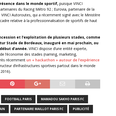
présence dans le monde sportif,
puisque VINCI
artenaires du Racing Métro 92 ; Eurovia, partenaire de la
e VINCI Autoroutes, qui a récemment signé avec le Ministère
adre relative à la professionnalisation de sportifs de haut
cession et l’exploitation de plusieurs stades, comme
 futur Stade de Bordeaux, inauguré en mai prochain, ou
 début d’année.
VINCI dispose d’une entité experte,
de l’économie des stades (naming, marketing,
r très récemment
un « hackathon » autour de l’expérience
tructeur d’infrastructures sportives partout dans le monde
 2016).
FOOTBALL PARIS
MAMADOU SAKHO PARIS FC
AIN
PARTENAIRE MAILLOT PARIS FC
PUBLICITÉ