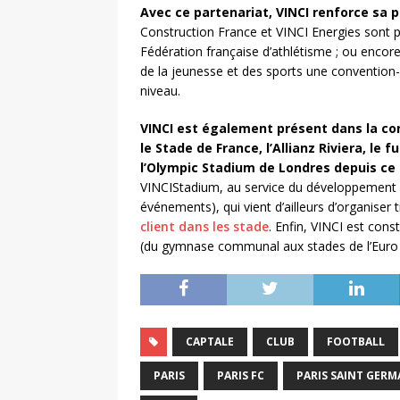
Avec ce partenariat, VINCI renforce sa 
Construction France et VINCI Energies sont p
Fédération française d’athlétisme ; ou encor
de la jeunesse et des sports une convention-c
niveau.
VINCI est également présent dans la con
le Stade de France, l’Allianz Riviera, le
l’Olympic Stadium de Londres depuis ce
VINCIStadium, au service du développement 
événements), qui vient d’ailleurs d’organise
client dans les stade
. Enfin, VINCI est cons
(du gymnase communal aux stades de l’Euro
CAPTALE
CLUB
FOOTBALL
PARIS
PARIS FC
PARIS SAINT GERM