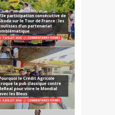
23e participation consécutive de
Škoda sur le Tour de France : les
coulisses d’un partenariat
emblématique
7 JUILLET 2026
COMMENTAIRES FERMÉS
Pourquoi le Crédit Agricole
troque la pub classique contre
BeReal pour vivre le Mondial
avec les Bleus
6 JUILLET 2026
COMMENTAIRES FERMÉS