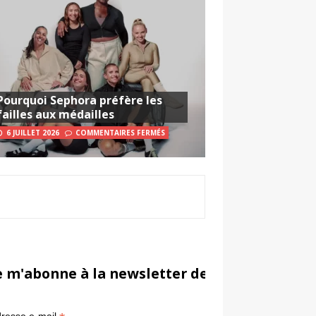
Pourquoi Sephora préfère les
failles aux médailles
6 JUILLET 2026
COMMENTAIRES FERMÉS
e m'abonne à la newsletter de Sportsmarketi
*
in
resse e-mail