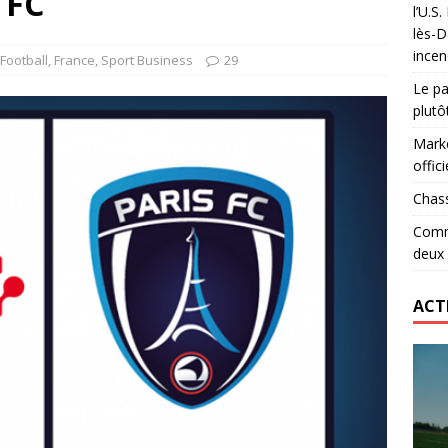
 FC
l’U.S
 le record d’Ohio State… en deux heures
ETATS-UNIS
lès-D
incen
lidaire lancé par Mizuno, l’U.S. Dax Rugby Landes et Intersport
Football
,
France
,
Sport Business
29
Le pa
urs-pompiers face aux incendies dans les Landes
RUGBY
plutô
Marke
offici
Chass
Comme
deux
ACT