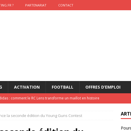
ING.FR ?
PARTENARIAT
CONTACT
G
ACTIVATION
FOOTBALL
OFFRES D’EMPLOI
didas : comment le RC Lens transforme un maillot en histoire
ART
ance la seconde édition du Young Guns Contest
onumental de Zinedine Zidane par adidas est de retour à
Pourq