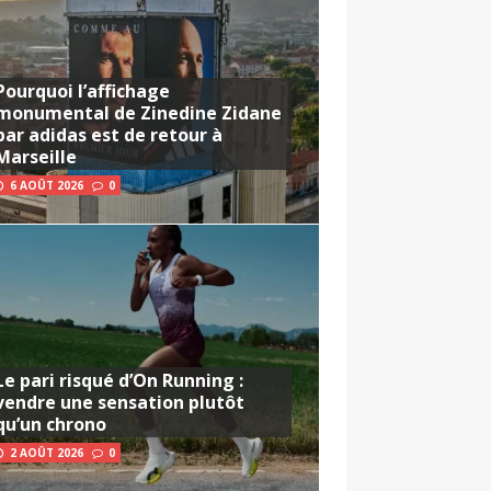
Pourquoi l’affichage
monumental de Zinedine Zidane
par adidas est de retour à
Marseille
6 AOÛT 2026
0
Le pari risqué d’On Running :
vendre une sensation plutôt
qu’un chrono
2 AOÛT 2026
0