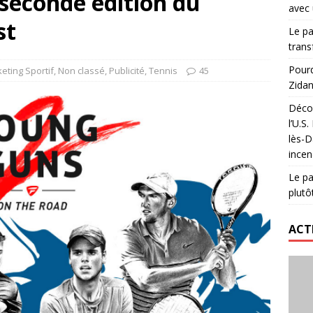
 seconde édition du
avec 
lidaire lancé par Mizuno, l’U.S. Dax Rugby Landes et Intersport
st
Le pa
urs-pompiers face aux incendies dans les Landes
RUGBY
trans
nning : vendre une sensation plutôt qu’un chrono
ACTIVATION
Pourq
eting Sportif
,
Non classé
,
Publicité
,
Tennis
45
Zidan
 réinvente son maillot avec un nouvel artiste chaque saison
Décou
l’U.S
lès-D
incen
Le pa
plutô
ACT