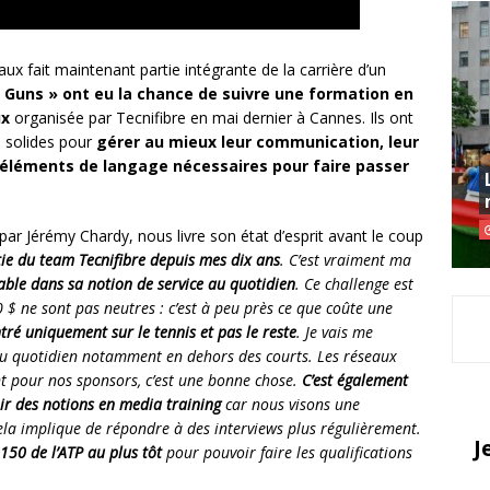
x fait maintenant partie intégrante de la carrière d’un
 Guns » ont eu la chance de suivre une formation en
ux
organisée par Tecnifibre en mai dernier à Cannes. Ils ont
 solides pour
gérer au mieux leur communication, leur
s éléments de langage nécessaires pour faire passer
 par Jérémy Chardy, nous livre son état d’esprit avant le coup
rtie du team Tecnifibre depuis mes dix ans
. C’est vraiment ma
able dans sa notion de service au quotidien
. Ce challenge est
 $ ne sont pas neutres : c’est à peu près ce que coûte une
tré uniquement sur le tennis et pas le reste
. Je vais me
au quotidien notamment en dehors des courts. Les réseaux
t pour nos sponsors, c’est une bonne chose.
C’est également
ir des notions en media training
car nous visons une
ela implique de répondre à des interviews plus régulièrement.
J
 150 de l’ATP au plus tôt
pour pouvoir faire les qualifications