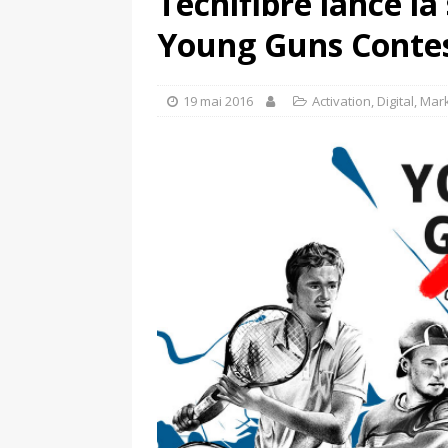
Tecnifibre lance la
[ 4 août 2026 ]
Découvrez le maillot so
Young Guns Conte
Saint-Paul-lès-Dax au profit des sape
[ 2 août 2026 ]
Le pari risqué d’On Ru
19 mai 2016
Activation
,
Digital
,
Mark
[ 7 août 2026 ]
Pourquoi le Red Star FC
ACTIVATION