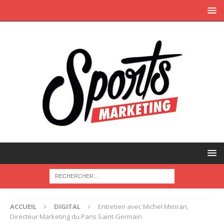
ACCUEIL
DIGITAL
Entretien avec Michel Mimran,
Directeur Marketing du Paris Saint-Germain