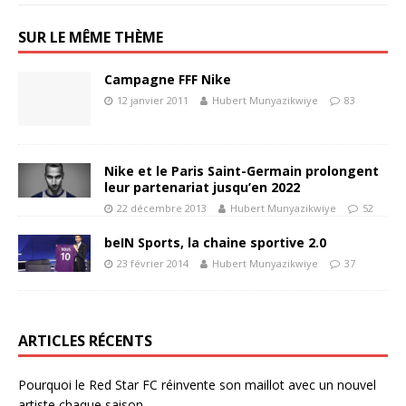
SUR LE MÊME THÈME
Campagne FFF Nike
12 janvier 2011
Hubert Munyazikwiye
83
Nike et le Paris Saint-Germain prolongent
leur partenariat jusqu’en 2022
22 décembre 2013
Hubert Munyazikwiye
52
beIN Sports, la chaine sportive 2.0
23 février 2014
Hubert Munyazikwiye
37
ARTICLES RÉCENTS
Pourquoi le Red Star FC réinvente son maillot avec un nouvel
artiste chaque saison