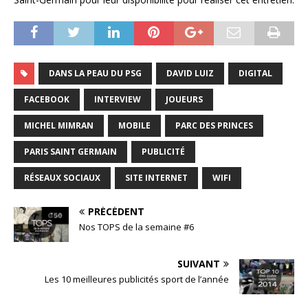
DANS LA PEAU DU PSG
DAVID LUIZ
DIGITAL
FACEBOOK
INTERVIEW
JOUEURS
MICHEL MIMRAN
MOBILE
PARC DES PRINCES
PARIS SAINT GERMAIN
PUBLICITÉ
RÉSEAUX SOCIAUX
SITE INTERNET
WIFI
PRÉCÉDENT
Nos TOPS de la semaine #6
SUIVANT
Les 10 meilleures publicités sport de l’année