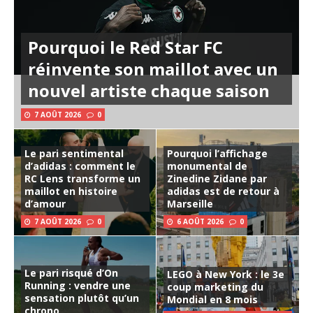
Pourquoi le Red Star FC
réinvente son maillot avec un
nouvel artiste chaque saison
7 AOÛT 2026
0
Le pari sentimental
Pourquoi l’affichage
d’adidas : comment le
monumental de
RC Lens transforme un
Zinedine Zidane par
maillot en histoire
adidas est de retour à
d’amour
Marseille
7 AOÛT 2026
0
6 AOÛT 2026
0
Le pari risqué d’On
LEGO à New York : le 3e
Running : vendre une
coup marketing du
sensation plutôt qu’un
Mondial en 8 mois
chrono